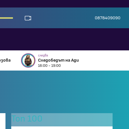
0878409090
следва
озова
Следобедът на Ади
16:00 - 19:00
Топ 100