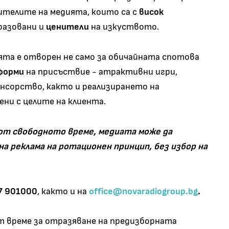
ителите на медията, които са с
висок
разовани и
ценители
на изкуството.
та е отворен не само за обичайната спотова
форми
на присъствие - атрактивни игри,
нсорство, както и реализирането на
зени с целите на клиента.
 от свободното време, медиата може да
на реклама на ротационен принцип, без избор на
7 901000
, както и на
office@novaradiogroup.bg
.
ят време за отразяване на предизборната