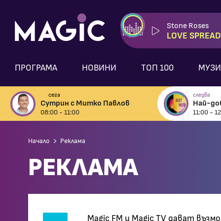
Stone Roses
LOVE SPREAD
ПРОГРАМА
НОВИНИ
ТОП 100
МУЗИ
сега
следва
Сутрин с Митко Павлов
Най-до
08:00 - 11:00
11:00 - 1
Начало
Реклама
РЕКЛАМА
Magic FM и Magic TV дават въз