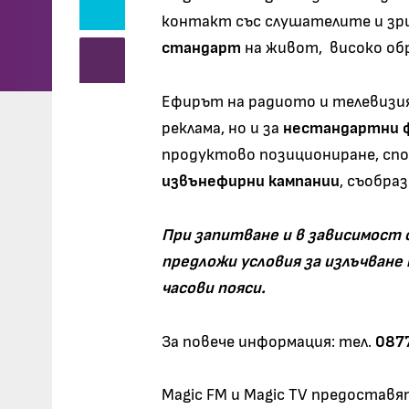
контакт със слушателите и зр
стандарт
на живот, високо об
Ефирът на радиото и телевизия
реклама, но и за
нестандартни 
продуктово позициониране, спо
извънефирни кампании
, съобра
При запитване и в зависимост
предложи условия за излъчване 
часови пояси.
За повече информация: тел.
087
Magic FM и Magic TV предостав