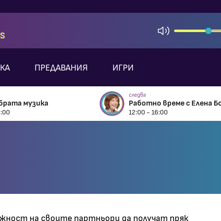
S
КА
ПРЕДАВАНИЯ
ИГРИ
следва
брата музика
Работно време с Елена Б
2:00
12:00 - 16:00
можност на своите партньори да получат пряк