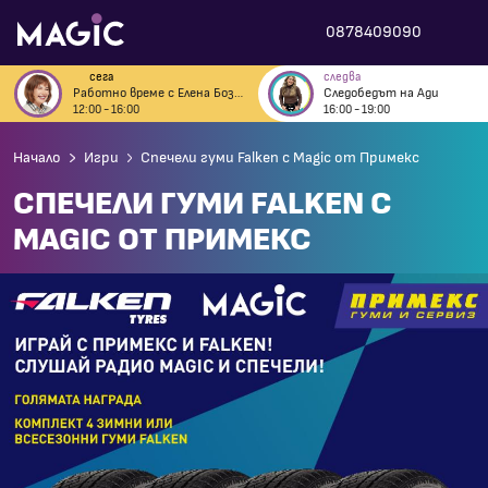
0878409090
сега
следва
Работно време с Елена Бозова
Следобедът на Ади
12:00 - 16:00
16:00 - 19:00
Начало
Игри
Спечели гуми Falken с Magic от Примекс
СПЕЧЕЛИ ГУМИ FALKEN С
MAGIC ОТ ПРИМЕКС