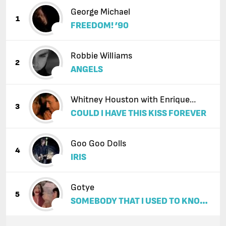
George Michael
1
FREEDOM! ’90
Robbie Williams
2
ANGELS
Whitney Houston with Enrique
3
COULD I HAVE THIS KISS FOREVER
Iglesias
Goo Goo Dolls
4
IRIS
Gotye
5
SOMEBODY THAT I USED TO KNOW
(FEAT. KIMBRA)