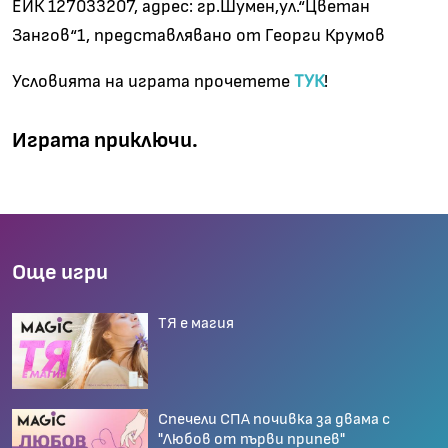
ЕИК 127033207, адрес: гр.Шумен,ул.“Цветан
Зангов“1, представлявано от Георги Крумов
Условията на играта прочетете
ТУК
!
Играта приключи.
Още игри
ТЯ е магия
Спечели СПА почивка за двама с
"Любов от първи припев"