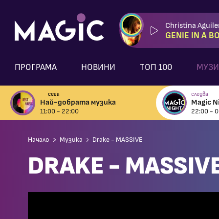
Christina Aguile
GENIE IN A B
ПРОГРАМА
НОВИНИ
ТОП 100
МУЗИ
сега
следва
Най-добрата музика
Magic N
11:00 - 22:00
22:00 - 0
Начало
Музика
Drake - MASSIVE
DRAKE - MASSIV