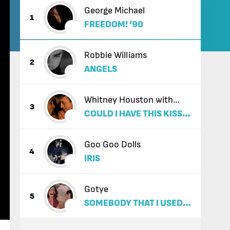
George Michael
1
FREEDOM! ’90
Robbie Williams
2
ANGELS
Whitney Houston with
3
COULD I HAVE THIS KISS
Enrique Iglesias
FOREVER
Goo Goo Dolls
4
IRIS
Gotye
5
SOMEBODY THAT I USED
TO KNOW (FEAT. KIMBRA)