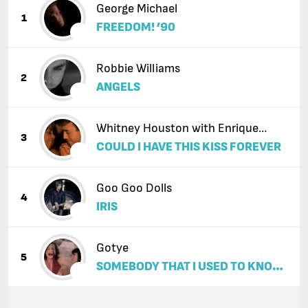
George Michael
1
FREEDOM! ’90
Robbie Williams
2
ANGELS
Whitney Houston with Enrique
3
COULD I HAVE THIS KISS FOREVER
Iglesias
Goo Goo Dolls
4
IRIS
Gotye
5
SOMEBODY THAT I USED TO KNOW
(FEAT. KIMBRA)