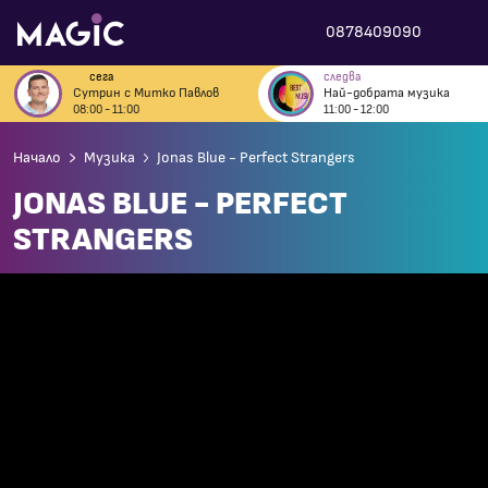
0878409090
сега
следва
Сутрин с Митко Павлов
Най-добрата музика
08:00 - 11:00
11:00 - 12:00
Начало
Музика
Jonas Blue - Perfect Strangers
JONAS BLUE - PERFECT
STRANGERS