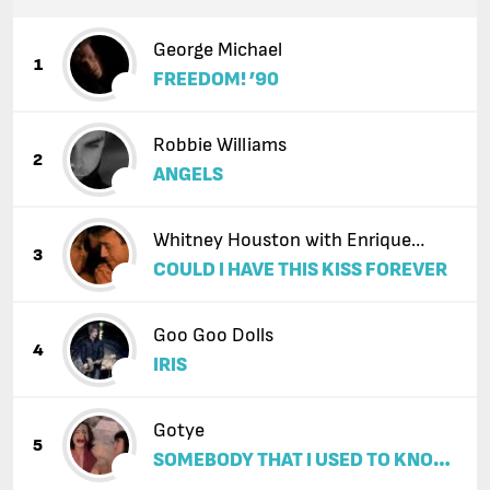
George Michael
1
FREEDOM! ’90
Robbie Williams
2
ANGELS
Whitney Houston with Enrique
3
COULD I HAVE THIS KISS FOREVER
Iglesias
Goo Goo Dolls
4
IRIS
Gotye
5
SOMEBODY THAT I USED TO KNOW
(FEAT. KIMBRA)