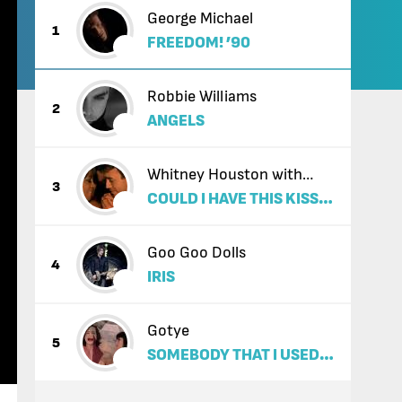
George Michael
1
FREEDOM! ’90
Robbie Williams
2
ANGELS
Whitney Houston with
3
COULD I HAVE THIS KISS
Enrique Iglesias
FOREVER
Goo Goo Dolls
4
IRIS
Gotye
5
SOMEBODY THAT I USED
TO KNOW (FEAT. KIMBRA)