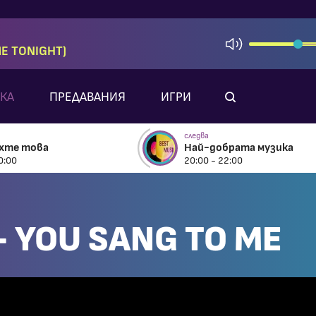
ME TONIGHT)
КА
ПРЕДАВАНИЯ
ИГРИ
следва
ехте това
Най-добрата музика
0:00
20:00 - 22:00
 YOU SANG TO ME