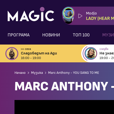
Modjo
LADY (HEAR 
ПРОГРАМА
НОВИНИ
ТОП 100
МУЗИ
сега
следва
Следобедът на Ади
Не зна
16:00 - 19:00
19:00 - 2
Начало
Музика
Marc Anthony - YOU SANG TO ME
MARC ANTHONY -