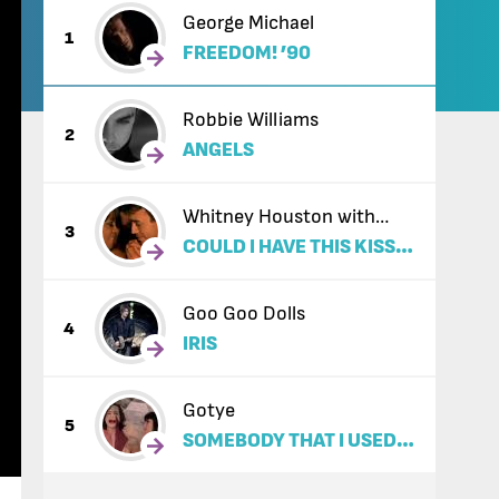
George Michael
1
FREEDOM! ’90
Robbie Williams
2
ANGELS
Whitney Houston with
3
COULD I HAVE THIS KISS
Enrique Iglesias
FOREVER
Goo Goo Dolls
4
IRIS
Gotye
5
SOMEBODY THAT I USED
TO KNOW (FEAT. KIMBRA)