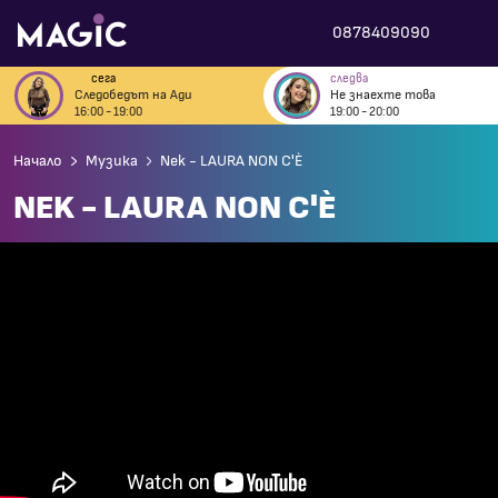
0878409090
сега
следва
Следобедът на Ади
Не знаехте това
16:00 - 19:00
19:00 - 20:00
Начало
Музика
Nek - LAURA NON C'È
NEK - LAURA NON C'È