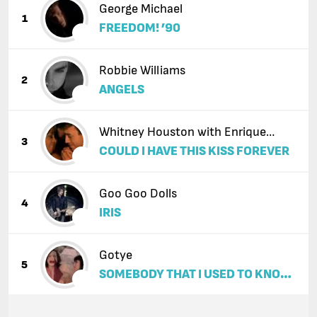
George Michael
1
FREEDOM! ’90
Robbie Williams
2
ANGELS
Whitney Houston with Enrique
3
COULD I HAVE THIS KISS FOREVER
Iglesias
Goo Goo Dolls
4
IRIS
Gotye
5
SOMEBODY THAT I USED TO KNOW
(FEAT. KIMBRA)