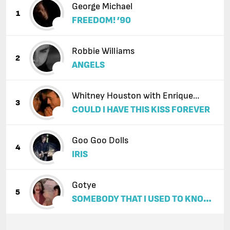
George Michael
1
FREEDOM! ’90
Robbie Williams
2
ANGELS
Whitney Houston with Enrique
3
COULD I HAVE THIS KISS FOREVER
Iglesias
Goo Goo Dolls
4
IRIS
Gotye
5
SOMEBODY THAT I USED TO KNOW
(FEAT. KIMBRA)