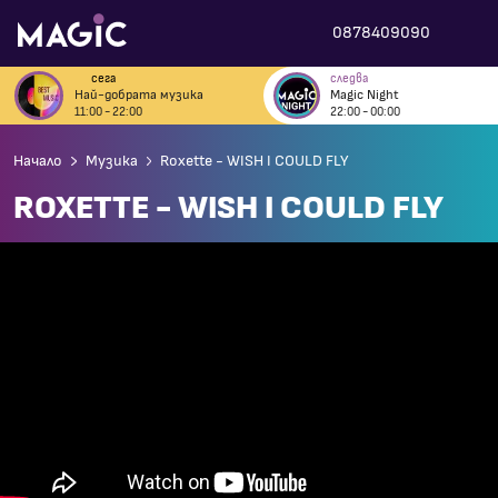
0878409090
сега
следва
Най-добрата музика
Magic Night
11:00 - 22:00
22:00 - 00:00
Начало
Музика
Roxette - WISH I COULD FLY
ROXETTE - WISH I COULD FLY