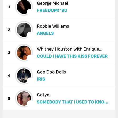
George Michael
1
FREEDOM! ’90
Robbie Williams
2
ANGELS
Whitney Houston with Enrique
3
COULD I HAVE THIS KISS FOREVER
Iglesias
Goo Goo Dolls
4
IRIS
Gotye
5
SOMEBODY THAT I USED TO KNOW
(FEAT. KIMBRA)