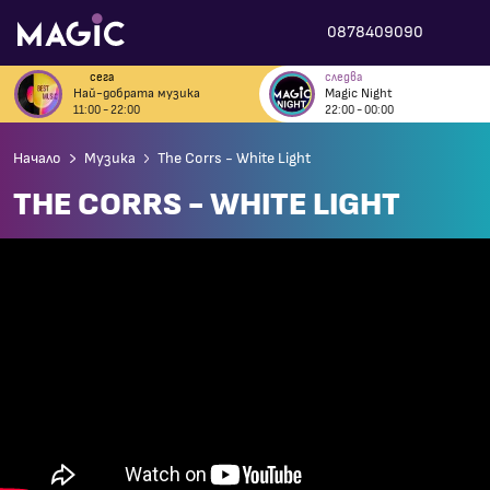
0878409090
сега
следва
Най-добрата музика
Magic Night
11:00 - 22:00
22:00 - 00:00
Начало
Музика
The Corrs - White Light
THE CORRS - WHITE LIGHT