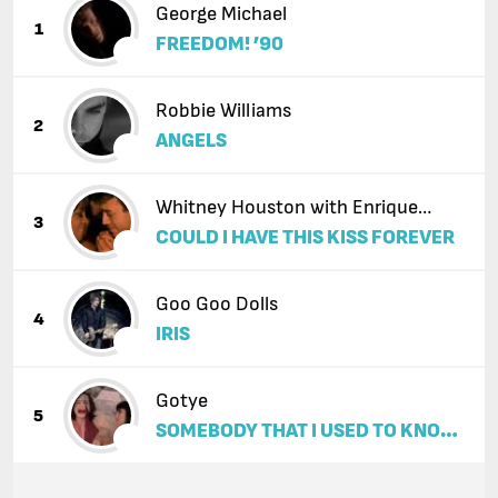
George Michael
1
FREEDOM! ’90
Robbie Williams
2
ANGELS
Whitney Houston with Enrique
3
COULD I HAVE THIS KISS FOREVER
Iglesias
Goo Goo Dolls
4
IRIS
Gotye
5
SOMEBODY THAT I USED TO KNOW
(FEAT. KIMBRA)