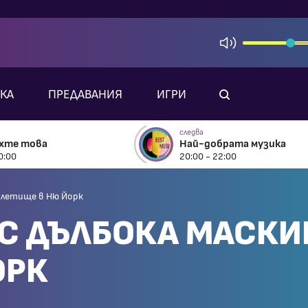
КА
ПРЕДАВАНИЯ
ИГРИ
следва
ехте това
Най-добрата музика
0:00
20:00 - 22:00
а летище в Ню Йорк
 С ДЪЛБОКА МАСКИ
ОРК