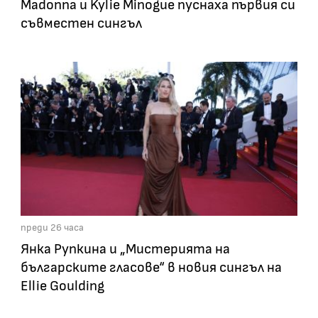
Madonna и Kylie Minogue пуснаха първия си
съвместен сингъл
преди 26 часа
Янка Рупкина и „Мистерията на
българските гласове“ в новия сингъл на
Ellie Goulding