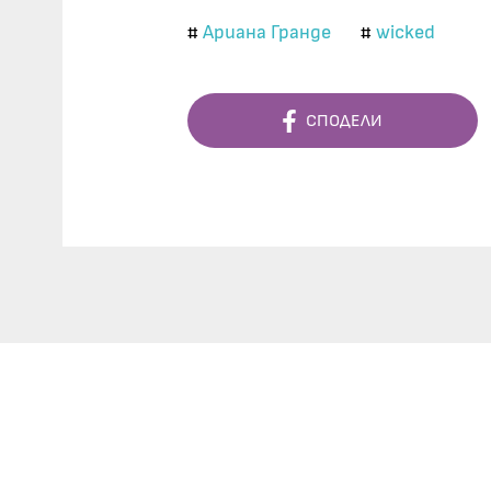
Ариана Гранде
wicked
#
#
СПОДЕЛИ