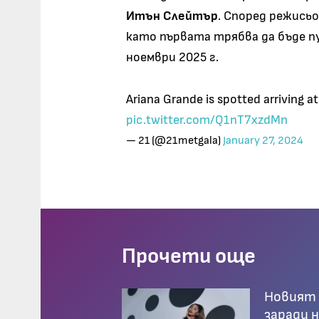
Итън Слейтър
. Според режись
като първата трябва да бъде пу
ноември 2025 г.
Ariana Grande is spotted arriving at
pic.twitter.com/Q1nT7xzdMn
— 21 (@21metgala)
January 27, 2024
Прочети още
Новият н
заради 