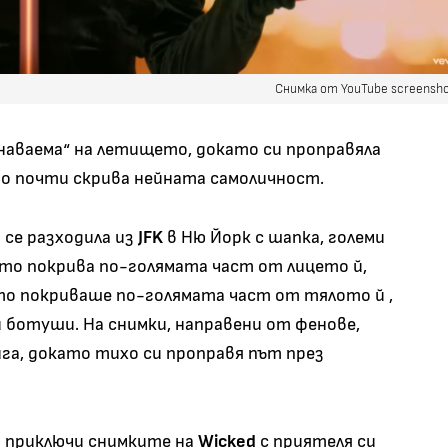
Снимка от YouTube screensh
наваема“ на летището, докато си проправяла
то почти скрива нейната самоличност.
 се разходила из
JFK
в Ню Йорк с шапка, големи
ято покрива по-голямата част от лицето й,
ето покриваше по-голямата част от тялото й ,
 ботуши. На снимки, направени от фенове,
ига, докато тихо си проправя път през
 приключи снимките на
Wicked
с приятеля си