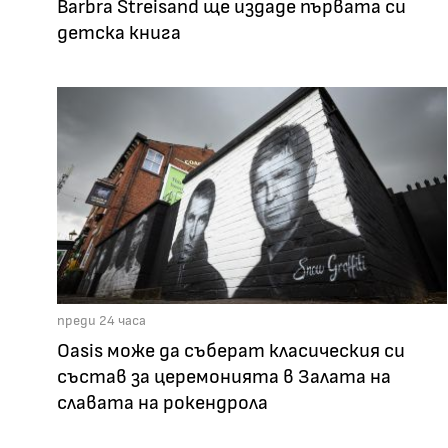
Barbra Streisand ще издаде първата си
детска книга
преди 24 часа
Oasis може да съберат класическия си
състав за церемонията в Залата на
славата на рокендрола