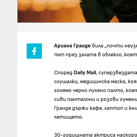
Ариана Гранде
била „почти неуз
път през залата в облекло, кое
Според
Daily Mail
, суперзвездата
слушалки, медицинска маска, ко
голямо черно пухено палто, ко
сиви панталони и розови гумени
Гранде държи кафе, лаптоп и кн
летището.
30-годишната актриса наскоро