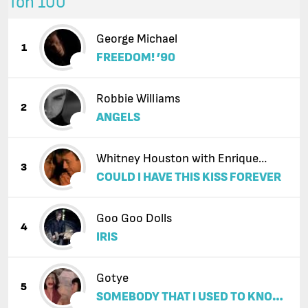
Топ 100
George Michael
1
FREEDOM! ’90
Robbie Williams
2
ANGELS
Whitney Houston with Enrique
3
COULD I HAVE THIS KISS FOREVER
Iglesias
Goo Goo Dolls
4
IRIS
Gotye
5
SOMEBODY THAT I USED TO KNOW