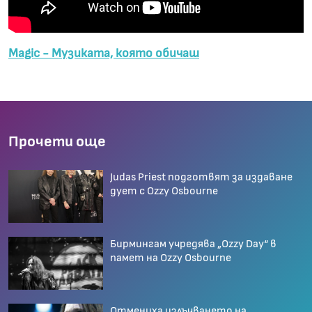
Magic - Музиката, която обичаш
Прочети още
Judas Priest подготвят за издаване
дует с Ozzy Osbourne
Бирмингам учредява „Ozzy Day“ в
памет на Ozzy Osbourne
Отмениха излъчването на