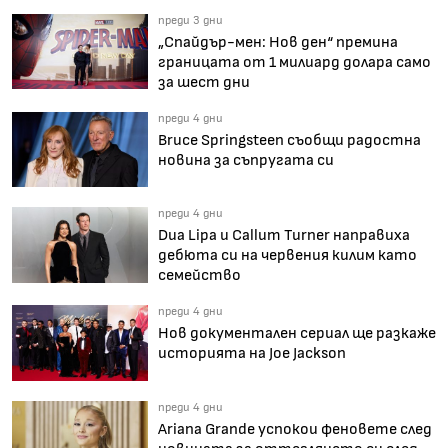
преди 3 дни
„Спайдър-мен: Нов ден“ премина
границата от 1 милиард долара само
за шест дни
преди 4 дни
Bruce Springsteen съобщи радостна
новина за съпругата си
преди 4 дни
Dua Lipa и Callum Turner направиха
дебюта си на червения килим като
семейство
преди 4 дни
Нов документален сериал ще разкаже
историята на Joe Jackson
преди 4 дни
Ariana Grande успокои феновете след