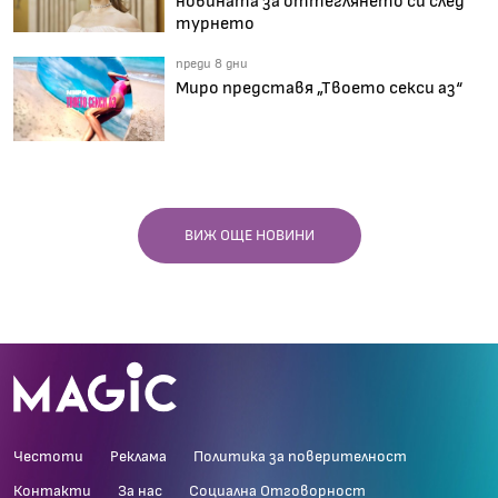
новината за оттеглянето си след
турнето
преди 8 дни
Миро представя „Твоето секси аз“
ВИЖ ОЩЕ НОВИНИ
Честоти
Реклама
Политика за поверителност
Контакти
За нас
Социална Отговорност