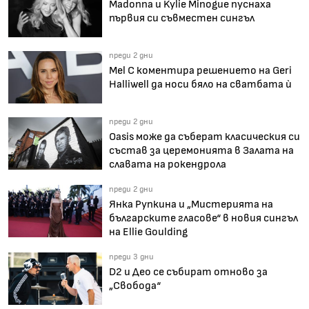
Madonna и Kylie Minogue пуснаха
първия си съвместен сингъл
преди 2 дни
Mel C коментира решението на Geri
Halliwell да носи бяло на сватбата ѝ
преди 2 дни
Oasis може да съберат класическия си
състав за церемонията в Залата на
славата на рокендрола
преди 2 дни
Янка Рупкина и „Мистерията на
българските гласове“ в новия сингъл
на Ellie Goulding
преди 3 дни
D2 и Део се събират отново за
„Свобода“