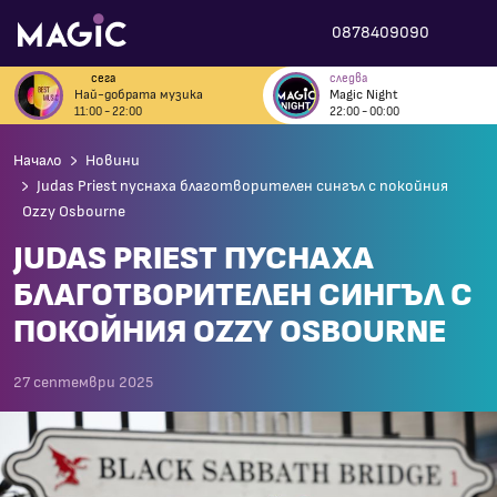
0878409090
сега
следва
Най-добрата музика
Magic Night
11:00 - 22:00
22:00 - 00:00
Начало
Новини
Judas Priest пуснаха благотворителен сингъл с покойния
Ozzy Osbourne
JUDAS PRIEST ПУСНАХА
БЛАГОТВОРИТЕЛЕН СИНГЪЛ С
ПОКОЙНИЯ OZZY OSBOURNE
27 септември 2025