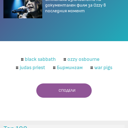
документален филм за Ozzy в
последния момент
black sabbath
ozzy osbourne
#
#
judas priest
Бирмингам
war pigs
#
#
#
СПОДЕЛИ