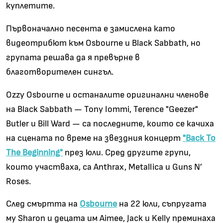
куплетите.
Първоначално песента е замислена като
видеотрибют към Osbourne и Black Sabbath, но
групата решава да я превърне в
благотворителен сингъл.
Ozzy Osbourne и останалите оригинални членове
на Black Sabbath
— Tony Iommi, Terence "Geezer"
Butler
и Bill Ward
—
са последните, които се качиха
на сцената по време на звездния концерт
"Back To
The Beginning"
през юли. Сред другите групи,
които участваха, са Anthrax, Metallica и Guns N’
Roses.
След смъртта на
Osbourne
на 22 юли, съпругата
му Sharon и децата им Aimee, Jack и Kelly
премина
ха