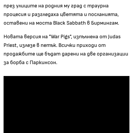
през улиците на родния му град с траурна
процесия
и разгледаха цветята и посланията,
оставени на моста Black Sabbath в Бирмингам.
Новата версия на "War Pigs", изпълнена от Judas
Priest, излезе в петък. Всички приходи от
продажбите ще бъдат дарени на две организации
за борба с
Паркинсон.