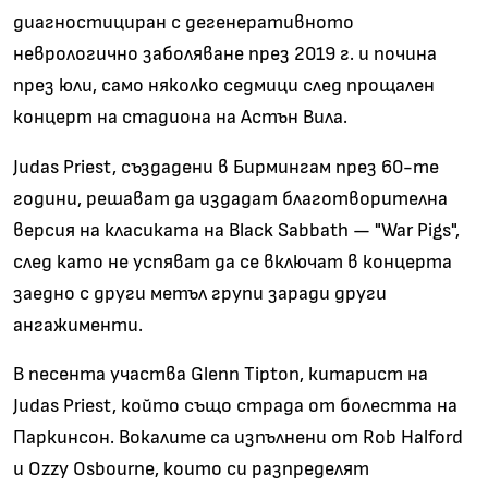
диагностициран с дегенеративното
неврологично заболяване през 2019 г. и почина
през юли, само няколко седмици след прощален
концерт на стадиона на Астън Вила.
Judas Priest, създадени в Бирмингам през 60-те
години, решават да издадат благотворителна
версия на класиката на Black Sabbath
—
"
War Pigs
"
,
след като не успяват да се включат в концерта
заедно с други метъл групи заради други
ангажименти.
В песента участва Glenn Tipton, китарист на
Judas Priest, който също страда от болестта на
Паркинсон. Вокалите са изпълнени от Rob Halford
и Ozzy Osbourne, които си разпределят