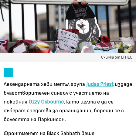
Снимка от БГНЕС
Легендарната хеви метъл група
Judas Priest
издаде
благотворителен сингъл с участието на
покойния
Ozzy Osbourne
, като целта е да се
съберат средства за организации, борещи се с
болестта на Паркинсон.
Фронтменът на Black Sabbath беше