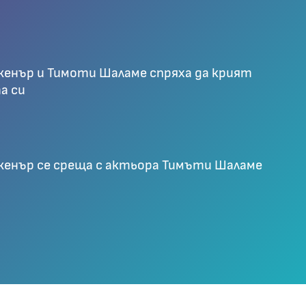
женър и Тимоти Шаламе спряха да крият
а си
женър се среща с актьора Тимъти Шаламе