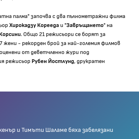
атна палма" започва с два пълнометражни филма
сьор
Хирокадзу Корееда
и "
Завръщането
" на
Корсини
. Общо 21 режисьори се борят за
7 жени - рекорден брой за най-големия филмов
 оценени от деветчленно жури под
ия режисьор
Рубен Йостлунд
, друкратен
женър и Тимъти Шаламе бяха забелязани