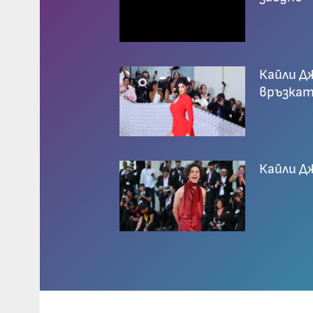
Кайли Д
връзкат
Кайли Д