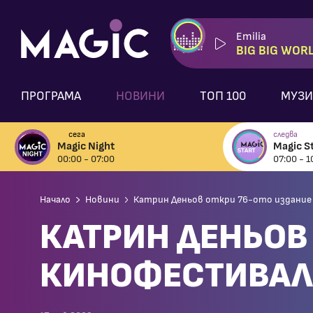
Emilia
BIG BIG WOR
ПРОГРАМА
НОВИНИ
ТОП 100
МУЗИ
сега
следва
Magic Night
Magic St
00:00 - 07:00
07:00 - 1
Начало
Новини
Катрин Деньов откри 76-ото издание 
КАТРИН ДЕНЬОВ
КИНОФЕСТИВАЛА