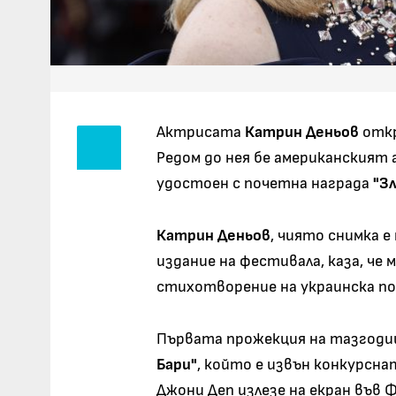
Актрисата
Катрин Деньов
откр
Редом до нея бе американският
удостоен с почетна награда
"З
Катрин Деньов
, чиято снимка 
издание на фестивала, каза, че 
стихотворение на украинска по
Първата прожекция на тазгодиш
Бари"
, който е извън конкурсн
Джони Деп излезе на екран във 