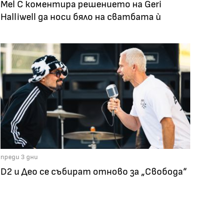
Mel C коментира решението на Geri
Halliwell да носи бяло на сватбата ѝ
преди 3 дни
D2 и Део се събират отново за „Свобода“