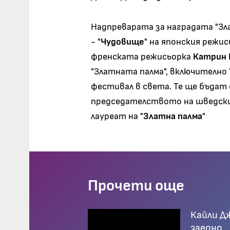
Надпреварата за наградата "Зл
- "
Чудовище
" на японския режи
френската режисьорка
Катрин 
"Златната палма", включително 
фестивал в света. Те ще бъдат
председателството на шведск
лауреат на "
Златна палма
"
Прочети още
Кайли Д
заедно