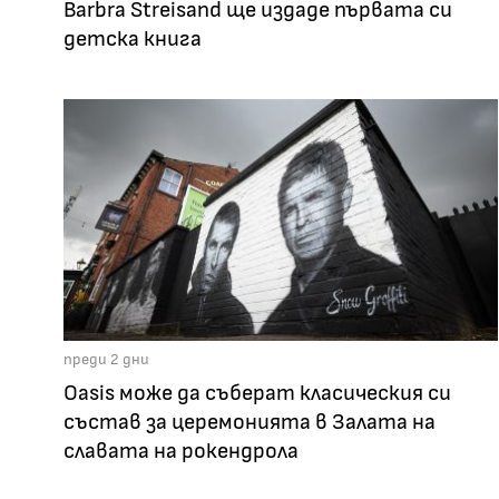
Barbra Streisand ще издаде първата си
детска книга
преди 2 дни
Oasis може да съберат класическия си
състав за церемонията в Залата на
славата на рокендрола