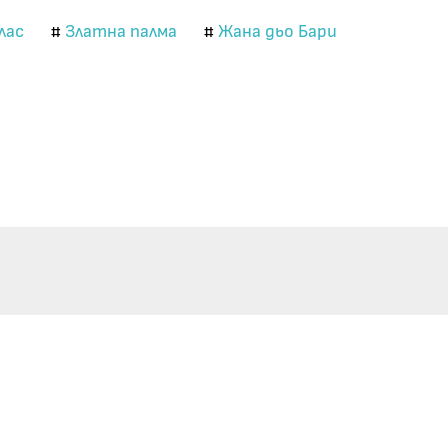
лас
Златна палма
Жана дьо Бари
#
#