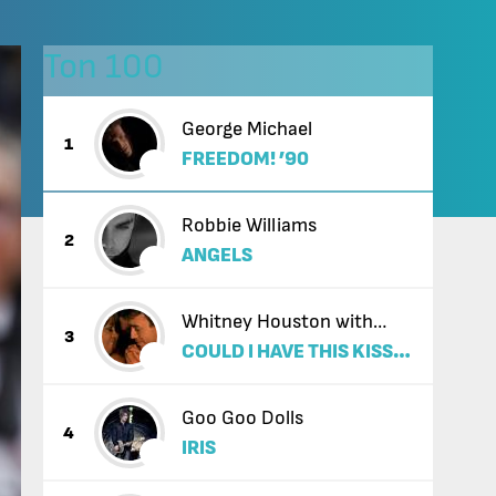
Топ 100
George Michael
1
FREEDOM! ’90
Robbie Williams
2
ANGELS
Whitney Houston with
3
COULD I HAVE THIS KISS
Enrique Iglesias
FOREVER
Goo Goo Dolls
4
IRIS