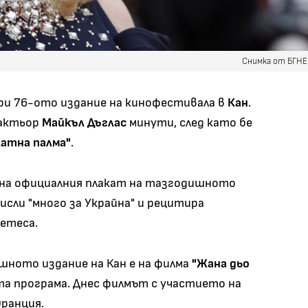
Снимка от БГН
и 76-ото издание на кинофестивала в
Кан
.
 актьор
Майкъл Дъглас
минути, след като бе
латна палма"
.
е на официалния плакат на тазгодишното
мисли "много за Украйна" и рецитира
етеса.
ното издание на Кан е на филма
"Жана дьо
ата програма. Днес филмът с участието на
Франция.