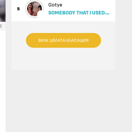
Gotye
5
SOMEBODY THAT I USED
TO KNOW (FEAT. KIMBRA)
ЕС
ВИЖ ЦЯЛАТА КЛАСАЦИЯ