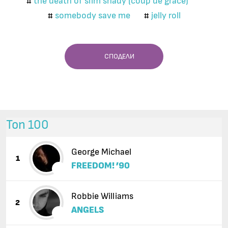
the death of slim shady (coup de grace)
#
somebody save me
jelly roll
#
#
СПОДЕЛИ
Топ 100
George Michael
1
FREEDOM! ’90
Robbie Williams
2
ANGELS