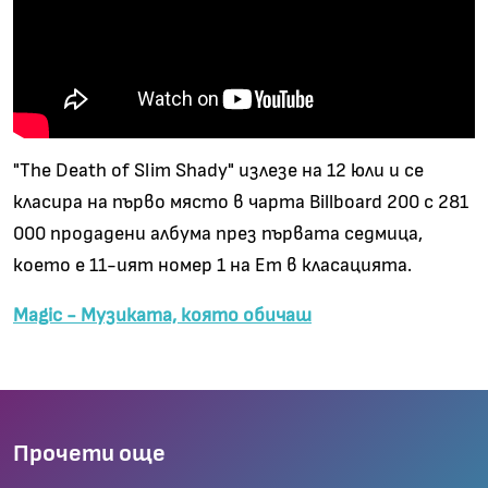
"The Death of Slim Shady" излезе на 12 юли и се
класира на първо място в чарта Billboard 200 с 281
000 продадени албума през първата седмица,
което е 11-ият номер 1 на Em в класацията.
Magic - Музиката, която обичаш
Прочети още