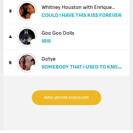
Whitney Houston with Enrique
3
COULD I HAVE THIS KISS FOREVER
Iglesias
Goo Goo Dolls
4
IRIS
Gotye
5
SOMEBODY THAT I USED TO KNOW
(FEAT. KIMBRA)
ВИЖ ЦЯЛАТА КЛАСАЦИЯ