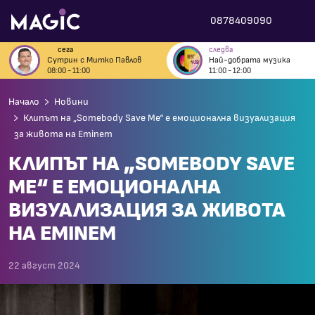
0878409090
сега
следва
Сутрин с Митко Павлов
Най-добрата музика
08:00 - 11:00
11:00 - 12:00
Начало
Новини
Клипът на „Somebody Save Me“ е емоционална визуализация
за живота на Eminem
КЛИПЪТ НА „SOMEBODY SAVE
ME“ Е ЕМОЦИОНАЛНА
ВИЗУАЛИЗАЦИЯ ЗА ЖИВОТА
НА EMINEM
22 август 2024