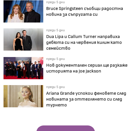
преди 5 дни
Bruce Springsteen съобщи радостна
новина за съпругата си
преди 5 дни
Dua Lipa и Callum Turner направиха
дебюта си на червения килим като
семейство
преди 5 дни
Нов документален сериал ще разкаже
историята на Joe Jackson
преди 5 дни
Ariana Grande успокои феновете след
новината за оттеглянето си след
турнето