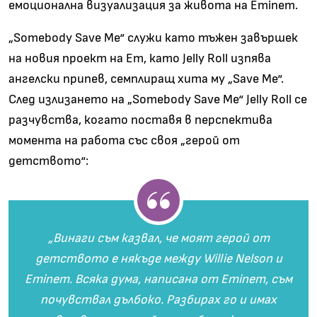
емоционална визуализация за живота на Eminem.
„Somebody Save Me“ служи като тъжен завършек
на новия проект на Em, като Jelly Roll изпява
ангелски припев, семплиращ хита му „Save Me“.
След излизането на „Somebody Save Me“ Jelly Roll се
разчувства, когато поставя в перспектива
момента на работа със своя „герой от
детството“:
„Винаги съм казвал, че моят герой от
детството е някъде между Willie Nelson и
Eminem. Всяка дума, написана от Eminem, съм
почувствал дълбоко. Разбирах го и имах