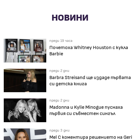
НОВИНИ
преди 19 часа
Почетоха Whitney Houston с кукла
Barbie
преди 2 дни
Barbra Streisand ще издаде първата
си детска книга
преди 2 дни
Madonna и Kylie Minogue пуснаха
първия си съвместен сингъл
преди 3 дни
Mel C коментира решението на Geri