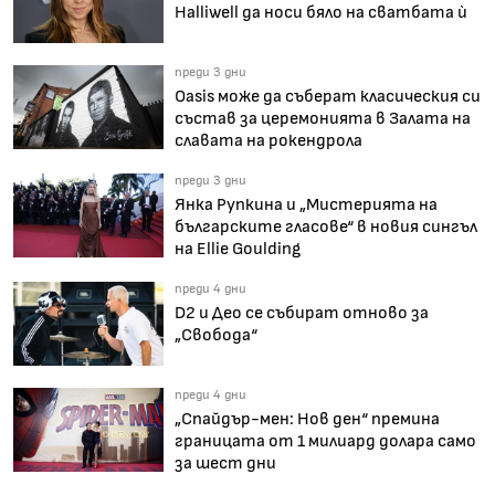
Halliwell да носи бяло на сватбата ѝ
преди 3 дни
Oasis може да съберат класическия си
състав за церемонията в Залата на
славата на рокендрола
преди 3 дни
Янка Рупкина и „Мистерията на
българските гласове“ в новия сингъл
на Ellie Goulding
преди 4 дни
D2 и Део се събират отново за
„Свобода“
преди 4 дни
„Спайдър-мен: Нов ден“ премина
границата от 1 милиард долара само
за шест дни