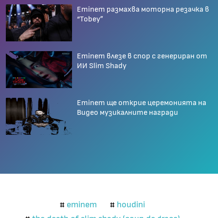
Eminem размахва моторна резачка в
“Tobey”
Eminem влезе в спор с генериран от
ИИ Slim Shady
Eminem ще открие церемонията на
Видео музикалните награди
eminem
houdini
#
#