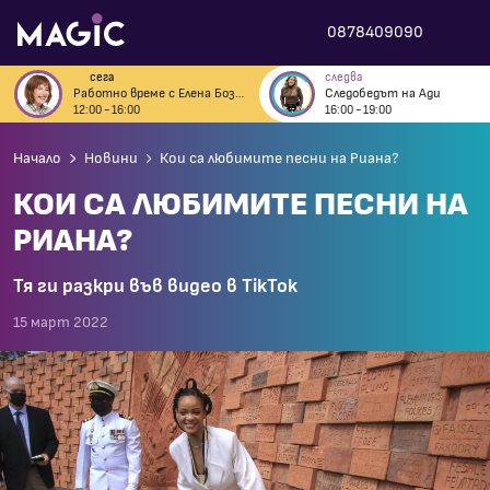
0878409090
сега
следва
Работно време с Елена Бозова
Следобедът на Ади
12:00 - 16:00
16:00 - 19:00
Начало
Новини
Кои са любимите песни на Риана?
КОИ СА ЛЮБИМИТЕ ПЕСНИ НА
РИАНА?
Тя ги разкри във видео в TikTok
15 март 2022