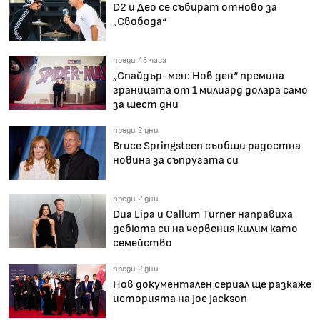
D2 и Део се събират отново за
„Свобода“
преди 45 часа
„Спайдър-мен: Нов ден“ премина
границата от 1 милиард долара само
за шест дни
преди 2 дни
Bruce Springsteen съобщи радостна
новина за съпругата си
преди 2 дни
Dua Lipa и Callum Turner направиха
дебюта си на червения килим като
семейство
преди 2 дни
Нов документален сериал ще разкаже
историята на Joe Jackson