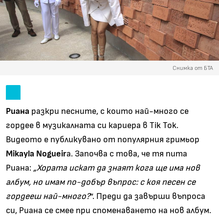
Снимка от БТА
Риана
разкри песните, с които най-много се
гордее в музикалната си кариера в Tik Tok.
Видеото е публикувано от популярния гримьор
Mikayla Nogueir
a. Започва с това, че тя пита
Риана:
„Хората искат да знаят кога ще има нов
албум, но имам по-добър въпрос: с коя песен се
гордееш най-много?
“. Преди да завърши въпроса
си, Риана се смее при споменаването на нов албум.