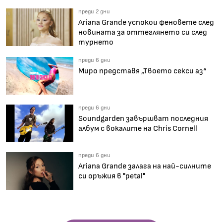
преди 2 дни
Ariana Grande успокои феновете след
новината за оттеглянето си след
турнето
преди 6 дни
Миро представя „Твоето секси аз“
преди 6 дни
Soundgarden завършват последния
албум с вокалите на Chris Cornell
преди 6 дни
Ariana Grande залага на най-силните
си оръжия в "petal"