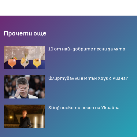
Прочети още
10 от най-добрите песни за лято
Флиртувал ли е Итън Хоук с Риана?
Sting посвети песен на Украйна