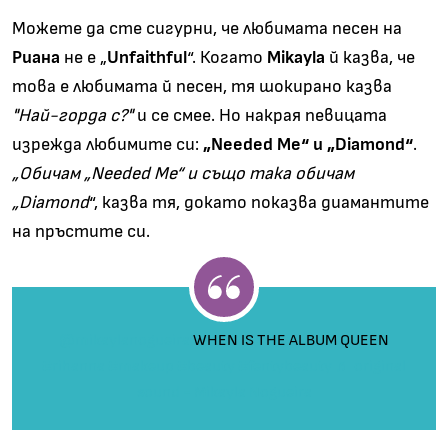
Можете да сте сигурни, че любимата песен на
Риана
не е „
Unfaithful
“. Когато
Mikayla
й казва, че
това е любимата й песен, тя шокирано казва
"Най-горда с?"
и се смее. Но накрая певицата
изрежда любимите си:
„Needed Me“ и „Diamond“
.
„Обичам „Needed Me“ и също така обичам
„Diamond
“, казва тя, докато показва диамантите
на пръстите си.
@mikaylanogueira
WHEN IS THE ALBUM QUEEN
#rihanna
#makeup
#beauty
#fentybeauty
♬ original
sound - Mikayla Nogueira