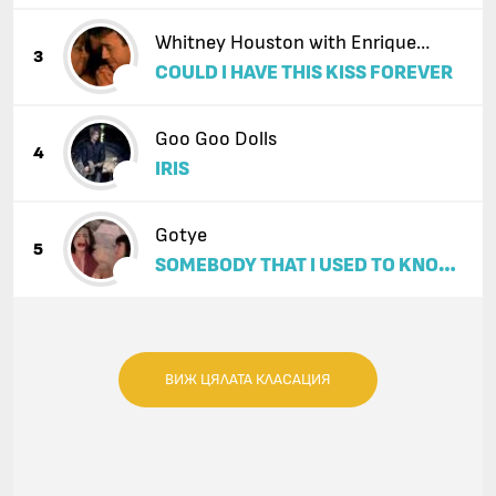
Whitney Houston with Enrique
3
COULD I HAVE THIS KISS FOREVER
Iglesias
Goo Goo Dolls
4
IRIS
Gotye
5
SOMEBODY THAT I USED TO KNOW
(FEAT. KIMBRA)
ВИЖ ЦЯЛАТА КЛАСАЦИЯ