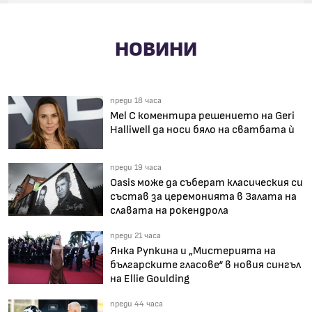
НОВИНИ
преди 18 часа
Mel C коментира решението на Geri
Halliwell да носи бяло на сватбата ѝ
преди 19 часа
Oasis може да съберат класическия си
състав за церемонията в Залата на
славата на рокендрола
преди 21 часа
Янка Рупкина и „Мистерията на
българските гласове“ в новия сингъл
на Ellie Goulding
преди 44 часа