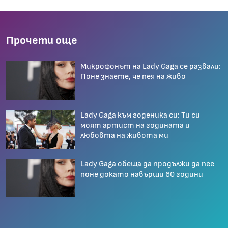
Прочети още
Микрофонът на Lady Gaga се развали:
Поне знаете, че пея на живо
Lady Gaga към годеника си: Ти си
моят артист на годината и
любовта на живота ми
Lady Gaga обеща да продължи да пее
поне докато навърши 60 години