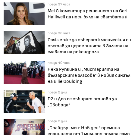
преди 37 часа
Mel C коментира решението на Geri
Halliwell да носи бяло на сватбата ѝ
преди 38 часа
Oasis може да съберат класическия си
състав за церемонията в Залата на
славата на рокендрола
преди 40 часа
Янка Рупкина и „Мистерията на
българските гласове“ в новия сингъл
на Ellie Goulding
преди 2 дни
D2 и Део се събират отново за
„Свобода“
преди 2 дни
„Спайдър-мен: Нов ден“ премина
границата от 1 милиард долара само