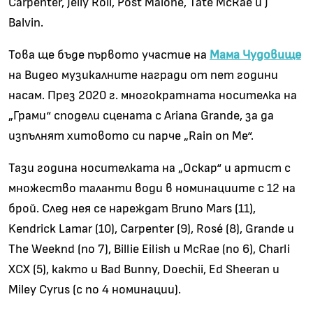
Carpenter, Jelly Roll, Post Malone, Tate McRae и J
Balvin.
Това ще бъде първото участие на
Мама Чудовище
на
Видео музикалните награди
от пет години
насам. През 2020 г. многократната носителка на
„
Грами“ сподели сцената с Ariana Grande, за да
изпълнят хитовото си парче
„Rain on Me“.
Тази година носителката на
„
Оскар“ и артист с
множество таланти води в номинациите с 12 на
брой. След нея се нареждат Bruno Mars (11),
Kendrick Lamar (10), Carpenter (9), Ros
é (8), Grande
и
The Weeknd (по 7), Billie Eilish и McRae (по 6), Charli
XCX (5), както и Bad Bunny, Doechii, Ed Sheeran и
Miley Cyrus (с по 4 номинации).