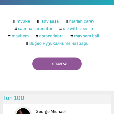
турне
lady gaga
mariah carey
#
#
#
sabrina carpenter
die with a smile
#
#
mayhem
abracadabra
mayhem ball
#
#
#
Видео музикалните награди
#
СПОДЕЛИ
Топ 100
George Michael