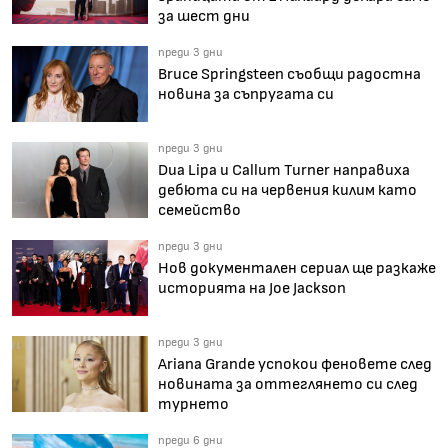
за шест дни
преди 3 дни
Bruce Springsteen съобщи радостна
новина за съпругата си
преди 3 дни
Dua Lipa и Callum Turner направиха
дебюта си на червения килим като
семейство
преди 3 дни
Нов документален сериал ще разкаже
историята на Joe Jackson
преди 3 дни
Ariana Grande успокои феновете след
новината за оттеглянето си след
турнето
преди 6 дни