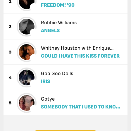
1
FREEDOM! ’90
Robbie Williams
2
ANGELS
Whitney Houston with Enrique
3
COULD I HAVE THIS KISS FOREVER
Iglesias
Goo Goo Dolls
4
IRIS
Gotye
5
SOMEBODY THAT I USED TO KNOW
(FEAT. KIMBRA)