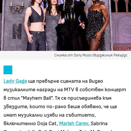
Снимка от Sony Music/Вирджиния Рекърдс
Lady Gaga
ще превърне сцената на Видео
музикалните награди на MTV в собствен концерт
в стил "Mayhem Ball". Тя се присъединява към
звездите, които по-рано беше обявено, че ще
имат музикални изяви на събитието,
включително Doja Cat,
Mariah Carey
, Sabrina