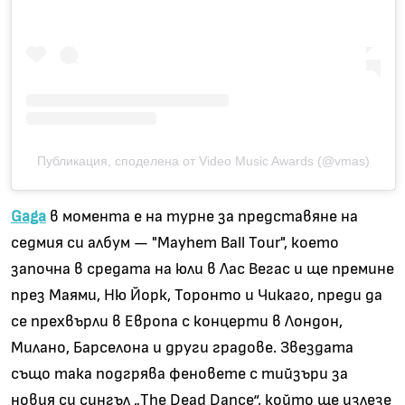
Публикация, споделена от Video Music Awards (@vmas)
Gaga
в момента е на турне за представяне на
седмия си албум
—
"
Mayhem Ball Tour
"
,
което
започна в средата на юли в Лас Вегас и ще премине
през Маями, Ню Йорк, Торонто и Чикаго, преди да
се прехвърли в Европа с концерти в Лондон,
Милано, Барселона и други градове. Звездата
също така подгрява феновете с тийзъри за
новия си сингъл
„The Dead Dance“,
който ще излезе