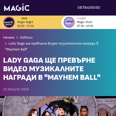
0878409090
сега
следва
Magic Night
Magic Start
00:00 - 07:00
07:00 - 10:00
Начало
Новини
Lady Gaga ще превърне Видео музикалните награди в
"Mayhem Ball"
LADY GAGA ЩЕ ПРЕВЪРНЕ
ВИДЕО МУЗИКАЛНИТЕ
НАГРАДИ В "MAYHEM BALL"
31 август 2025