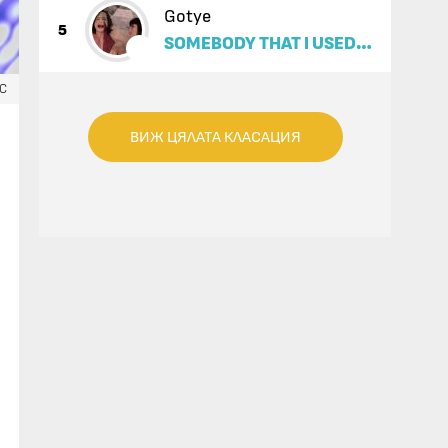
Gotye
5
SOMEBODY THAT I USED
TO KNOW (FEAT. KIMBRA)
ЕС
ВИЖ ЦЯЛАТА КЛАСАЦИЯ