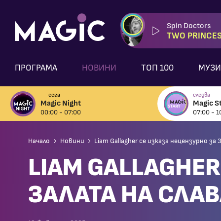
Spin Doctors
TWO PRINCE
ПРОГРАМА
НОВИНИ
ТОП 100
МУЗИ
сега
следва
Magic Night
Magic St
00:00 - 07:00
07:00 - 1
Начало
Новини
Liam Gallagher се изказа нецензурно за
LIAM GALLAGHER
ЗАЛАТА НА СЛА