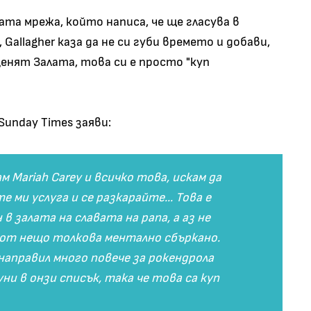
ата мрежа, който написа, че ще гласува в
Gallagher каза да не си губи времето и добави,
ценят Залата, това си е просто "куп
Sunday Times заяви:
м Mariah Carey и всичко това, искам да
е ми услуга и се разкарайте... Това е
в залата на славата на рапа, а аз не
 от нещо толкова ментално сбъркано.
 направил много повече за рокендрола
ни в онзи списък, така че това са куп