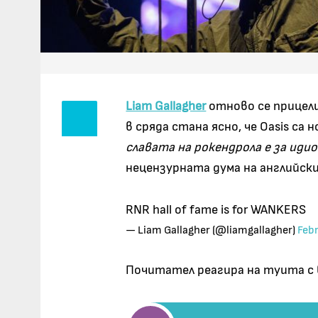
Liam Gallagher
отново се прицел
в сряда стана ясно, че Oasis са 
славата на рокендрола е за иди
нецензурната дума на английски 
RNR hall of fame is for WANKERS
— Liam Gallagher (@liamgallagher)
Feb
Почитател реагира на туита с