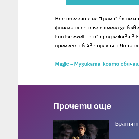
Носителката на "Грами" беше ном
финалния списък с имена за въве
Fun Farewell Tour" продължава в 
премести в Австралия и Япония
Magic - Музиката, която обича
Прочети още
Братята 