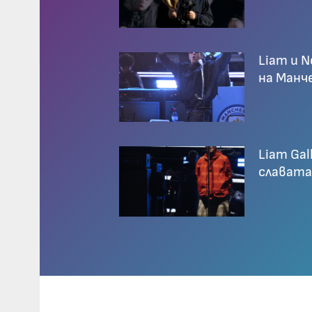
Liam и N
на Манч
Liam Gal
славата