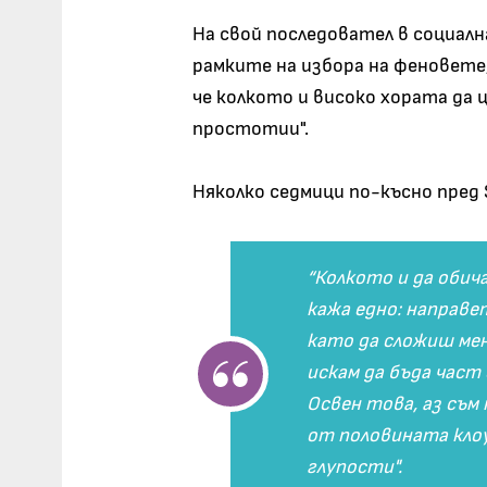
На свой последовател в социалн
рамките на избора на феновете, 
че колкото и високо хората да 
простотии".
Няколко седмици по-късно пред 
“Колкото и да обича
кажа едно: направет
като да сложиш мен 
искам да бъда част
Освен това, аз съм
от половината клоу
глупости".