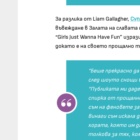
За разлика от Liam Gallagher,
Cyn
въвеждане в Залата на славата
“Girls Just Wanna Have Fun” изр
докато е на своето прощално т
“Беше прекрасно да
след шоуто снощи в 
“Публиката ми даде
спирка от прощалн
съм на феновете за
винаги съм искала д
хората, която им да
толкова за тях, кол