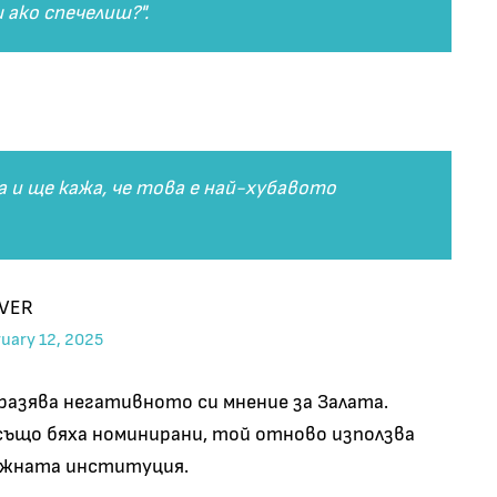
 ако спечелиш?".
 и ще кажа, че това е най-хубавото
EVER
ruary 12, 2025
разява негативното си мнение за Залата.
 също бяха номинирани, той отново използва
тижната институция.