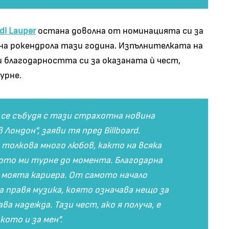
di Lauper
остана доволна от номинацията си за
 на рокендрола тази година. Изпълнителката на
ази благодарността си за оказаната ѝ чест,
урне.
 се събудя с тази страхотна новина
Лондон", заяви тя пред Billboard.
 толкова много любов, както на всяка
ото ми турне до момента. Благодарна
 моята кариера. От самото начало
а правя музика, която означава нещо за
ва надежда. Тази чест, ако я получа, е
кото и за мен".