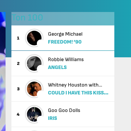
Топ 100
George Michael
1
FREEDOM! ’90
Robbie Williams
2
ANGELS
Whitney Houston with
3
COULD I HAVE THIS KISS
Enrique Iglesias
FOREVER
Goo Goo Dolls
4
IRIS