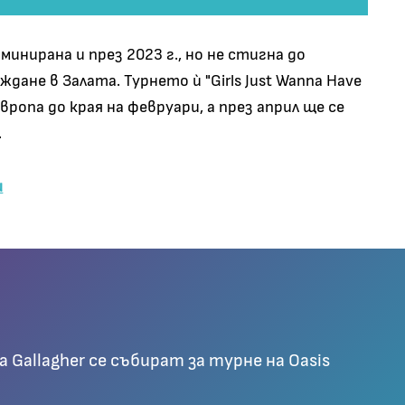
инирана и през 2023 г., но не стигна до
ждане в Залата. Турнето ѝ "Girls Just Wanna Have
Европа до края на февруари, а през април ще се
.
ш
Gallagher се събират за турне на Oasis