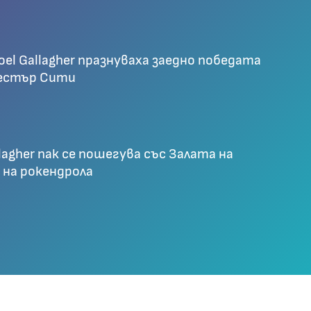
oel Gallagher празнуваха заедно победата
естър Сити
lagher пак се пошегува със Залата на
 на рокендрола