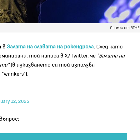
Снимка от БГН
и в
Залата на славата на рокендрола
. След като
номинирани, той написа в X/Twitter, че
"Залата на
оти"
(в изказването си той използва
"wankers").
ruary 12, 2025
 въпрос: