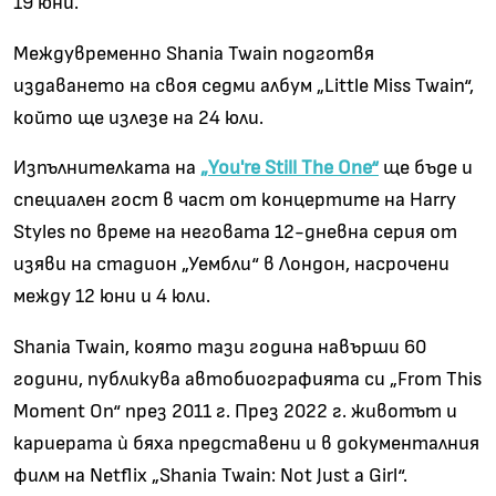
19 юни.
Междувременно Shania Twain подготвя
издаването на своя седми албум „Little Miss Twain“,
който ще излезе на 24 юли.
Изпълнителката на
„You're Still The One“
ще бъде и
специален гост в част от концертите на Harry
Styles по време на неговата 12-дневна серия от
изяви на стадион „Уембли“ в Лондон, насрочени
между 12 юни и 4 юли.
Shania Twain, която тази година навърши 60
години, публикува автобиографията си „From This
Moment On“ през 2011 г. През 2022 г. животът и
кариерата ѝ бяха представени и в документалния
филм на Netflix „Shania Twain: Not Just a Girl“.