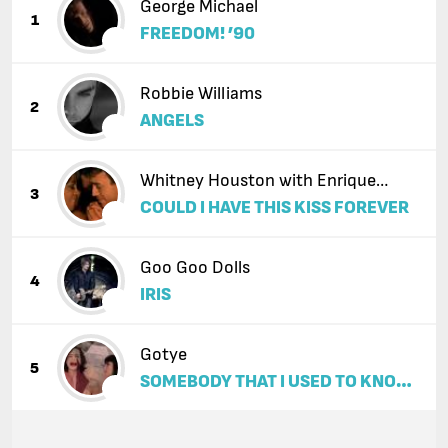
George Michael
1
FREEDOM! ’90
Robbie Williams
2
ANGELS
Whitney Houston with Enrique
3
COULD I HAVE THIS KISS FOREVER
Iglesias
Goo Goo Dolls
4
IRIS
Gotye
5
SOMEBODY THAT I USED TO KNOW
(FEAT. KIMBRA)