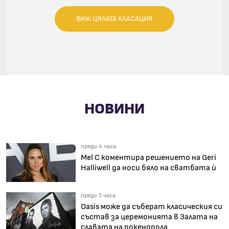
ВИЖ ЦЯЛАТА КЛАСАЦИЯ
НОВИНИ
преди 4 часа
Mel C коментира решението на Geri
Halliwell да носи бяло на сватбата ѝ
преди 5 часа
Oasis може да съберат класическия си
състав за церемонията в Залата на
славата на рокендрола