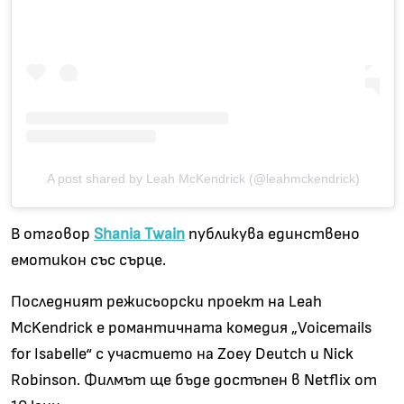
A post shared by Leah McKendrick (@leahmckendrick)
В отговор
Shania Twain
публикува единствено
емотикон със сърце.
Последният режисьорски проект на Leah
McKendrick е романтичната комедия „Voicemails
for Isabelle“ с участието на Zoey Deutch и Nick
Robinson. Филмът ще бъде достъпен в Netflix от