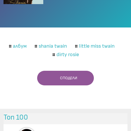
албум
shania twain
little miss twain
#
#
#
dirty rosie
#
СПОДЕЛИ
Топ 100