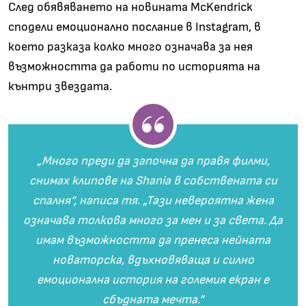
След обявяването на новината McKendrick
сподели емоционално послание в Instagram, в
което разказа колко много означава за нея
възможността да работи по историята на
кънтри звездата.
„Много преди да започна да правя филми,
снимах клипове на Shania в собствената си
спалня“, написа тя. „Тази невероятна жена
означава толкова много за мен и за света. Да
имам възможността да пренеса нейната
новаторска, вдъхновяваща и силно
емоционална история на големия екран е
сбъдната мечта.“