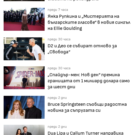
преди 7 часа
Янка Рупкина и „Мистерията на
българските гласове“ в новия сингъл
на Ellie Goulding
преди 30 часа
D2 и Део се събират отново за
„Свобода“
преди 30 часа
„Спайдър-мен: Нов ден“ премина
границата от 1 милиард долара само
за шест дни
преди 2 дни
Bruce Springsteen съобщи радостна
новина за съпругата си
преди 2 дни
Dua Lipa и Callum Turner направиха