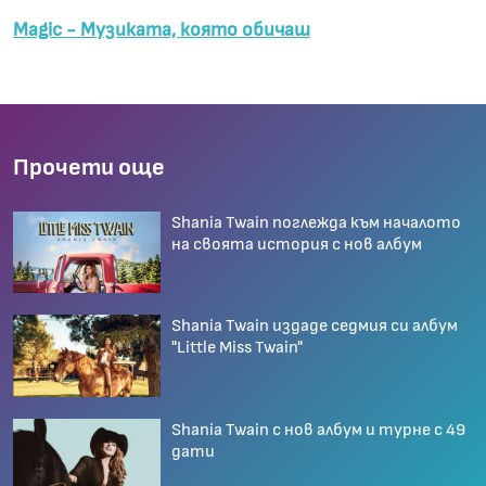
Magic - Музиката, която обичаш
Прочети още
Shania Twain поглежда към началото
на своята история с нов албум
Shania Twain издаде седмия си албум
"Little Miss Twain"
Shania Twain с нов албум и турне с 49
дати