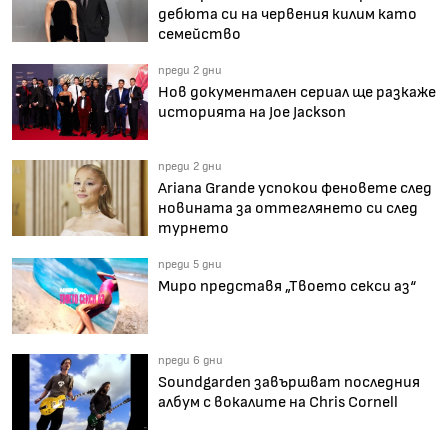
дебюта си на червения килим като
семейство
преди 2 дни
Нов документален сериал ще разкаже
историята на Joe Jackson
преди 2 дни
Ariana Grande успокои феновете след
новината за оттеглянето си след
турнето
преди 5 дни
Миро представя „Твоето секси аз“
преди 6 дни
Soundgarden завършват последния
албум с вокалите на Chris Cornell