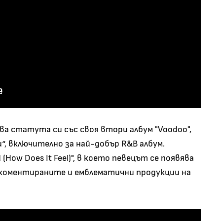
ава статута си със своя втори албум "Voodoo",
и“, включително за най-добър R&B албум.
(How Does It Feel)", в което певецът се появява
й-коментираните и емблематични продукции на