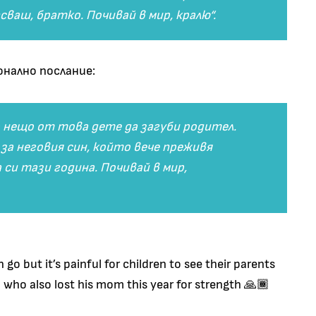
сваш, братко. Почивай в мир, кралю“.
ионално послание:
 нещо от това дете да загуби родител.
а неговия син, който вече преживя
 си тази година. Почивай в мир,
 go but it’s painful for children to see their parents
n who also lost his mom this year for strength 🙏🏾