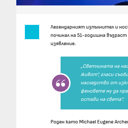
Легендарният изпълнител и носи
починал на 51-годишна възраст
изявление.
„Светлината на на
живот“, гласи съоб
наследство от изк
феновете му да пра
остави на света“.
Роден като Michael Eugene Arche