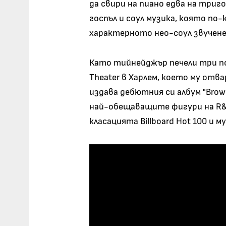
да свири на пиано едва на триг
госпъл и соул музика, която по-
характерното нео-соул звучене,
Като тийнейджър печели три по
Theater в Харлем, което му отва
издава дебютния си албум "Brown
най-обещаващите фигури на R&B
класацията Billboard Hot 100 и м