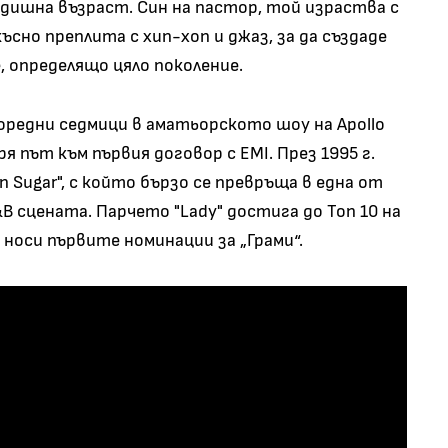
одишна възраст. Син на пастор, той израства с
късно преплита с хип-хоп и джаз, за да създаде
 определящо цяло поколение.
редни седмици в аматьорското шоу на Apollo
ря път към първия договор с EMI. През 1995 г.
 Sugar", с който бързо се превръща в една от
 сцената. Парчето "Lady" достига до Топ 10 на
у носи първите номинации за „Грами“.