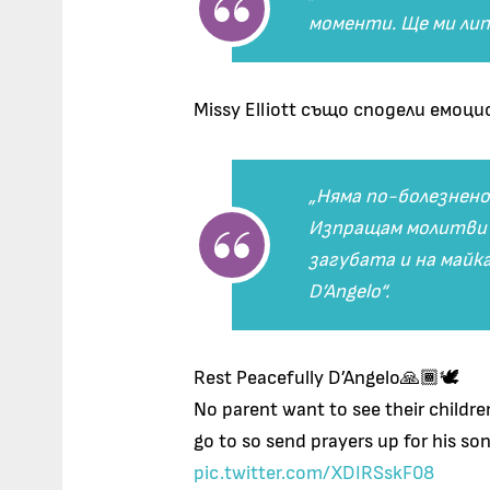
моменти. Ще ми лип
Missy Elliott също сподели емоц
„Няма по-болезнено
Изпращам молитви з
загубата и на майка
D’Angelo“.
Rest Peacefully D’Angelo🙏🏾🕊️
No parent want to see their children
go to so send prayers up for his so
pic.twitter.com/XDIRSskF08