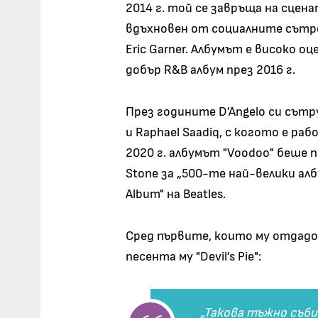
2014 г. той се завръща на сцена
вдъхновен от социалните сътре
Eric Garner. Албумът е високо о
добър R&B албум през 2016 г.
През годините D’Angelo си сътру
и Raphael Saadiq, с когото е ра
2020 г. албумът "Voodoo" беше п
Stone за „500-те най-велики ал
Album" на Beatles.
Сред първите, които му отдадох
песента му "Devil’s Pie":
„Такова тъжно съб