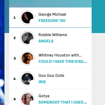
Топ 100
George Michael
1
FREEDOM! ’90
Robbie Williams
2
ANGELS
Whitney Houston with
3
COULD I HAVE THIS KISS
Enrique Iglesias
FOREVER
Goo Goo Dolls
4
IRIS
Gotye
5
SOMEBODY THAT I USED