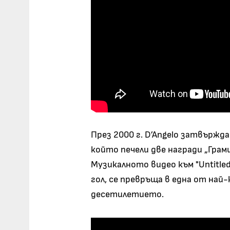
През 2000 г. D’Angelo затвържд
който печели две награди „Грам
Музикалното видео към "Untitled 
гол, се превръща в една от на
десетилетието.