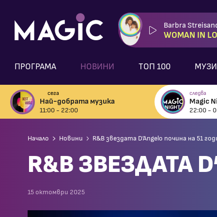
Barbra Streisan
WOMAN IN L
ПРОГРАМА
НОВИНИ
ТОП 100
МУЗИ
сега
следва
Най-добрата музика
Magic N
11:00 - 22:00
22:00 - 0
Начало
Новини
R&B звездата D’Angelo почина на 51 го
R&B ЗВЕЗДАТА D
15 октомври 2025