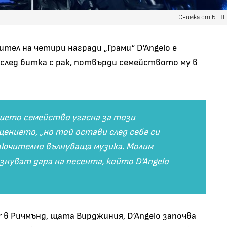
Снимка от БГН
тел на четири награди „Грами“ D’Angelo е
 след битка с рак, потвърди семейството му в
шето семейство угасна за този
щението, „но той остави след себе си
лючително вълнуваща музика. Молим
знуват дара на песента, който D’Angelo
r в Ричмънд, щата Вирджиния, D’Angelo започва