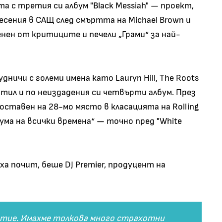
та с третия си албум "Black Messiah" — проект,
сения в САЩ след смъртта на Michael Brown и
ценен от критиците и печели „Грами“ за най-
дничи с големи имена като Lauryn Hill, The Roots
ботил и по неиздадения си четвърти албум. През
оставен на 28-мо място в класацията на Rolling
бума на всички времена“ — точно пред "White
а почит, беше DJ Premier, продуцент на
итие. Имахме толкова много страхотни