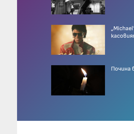
„Michael
касовия
Почина б