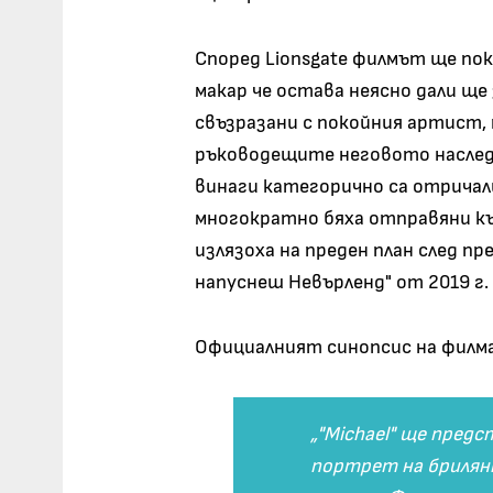
Според Lionsgate филмът ще пок
макар че остава неясно дали щ
свъзразани с покойния артист,
ръководещите неговото наслед
винаги категорично са отричал
многократно бяха отправяни къ
излязоха на преден план след п
напуснеш Невърленд" от 2019 г
Официалният синопсис на филма
„"Michael" ще пред
портрет на брилянт