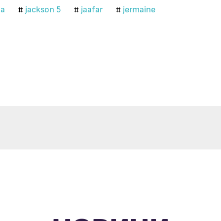
ua
jackson 5
jaafar
jermaine
#
#
#