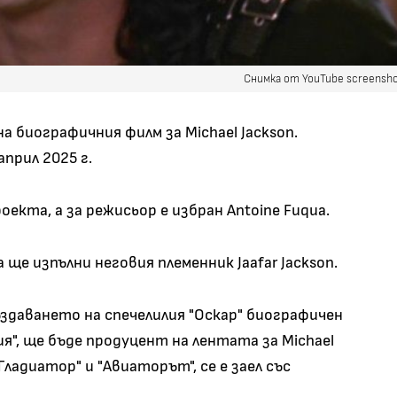
Снимка от YouTube screensh
а биографичния филм за Michael Jackson.
април 2025 г.
оекта, а за режисьор е избран Antoine Fuqua.
 ще изпълни неговия племенник Jaafar Jackson.
ъздаването на спечелилия "Оскар" биографичен
ия", ще бъде продуцент на лентата за Michael
"Гладиатор" и "Авиаторът", се е заел със