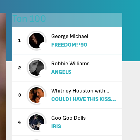
Топ 100
George Michael
1
FREEDOM! ’90
Robbie Williams
2
ANGELS
Whitney Houston with
3
COULD I HAVE THIS KISS
Enrique Iglesias
FOREVER
Goo Goo Dolls
4
IRIS