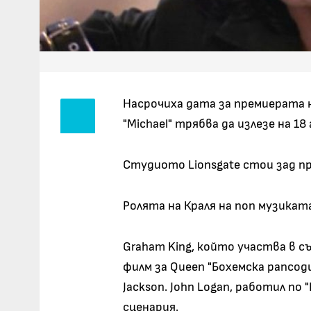
Насрочиха дата за премиерата н
"Michael" трябва да излезе на 18 
Студиото Lionsgate стои зад пр
Ролята на Краля на поп музиката
Graham King, който участва в с
филм за Queen "Бохемска рапсод
Jackson. John Logan, работил по 
сценария.