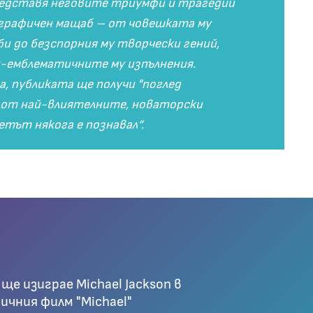
редставя неговите триумфи и трагедии
ографичен мащаб – от човешката му
би до безспорния му творчески гений,
-емблематичните му изпълнения.
а, публиката ще получи "поглед
 от най-влиятелните, новаторски
тът някога е познавал“.
ще изиграе Michael Jackson в
ичния филм "Michael"