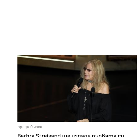
преди 0 часа
Barbra Streisand ще издаде първата си