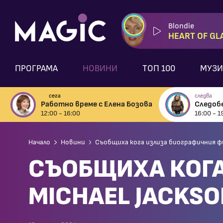
Blondie
HEART OF GL
ПРОГРАМА
НОВИНИ
ТОП 100
МУЗИ
сега
следва
Работно време с Елена Бозова
Следоб
12:00 - 16:00
16:00 - 1
Начало
Новини
Съобщиха кога излиза биографичния фил
СЪОБЩИХА КОГА
MICHAEL JACKS