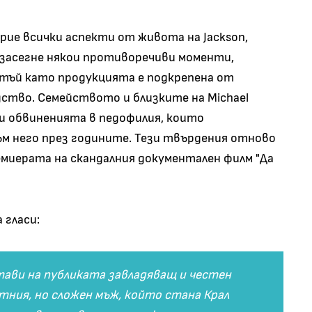
рие всички аспекти от живота на Jackson,
е засегне някои противоречиви моменти,
 тъй като продукцията е подкрепена от
ство. Семейството и близките на Michael
и обвиненията в педофилия, които
м него през годините. Тези твърдения отново
ремиерата на скандалния документален филм "Да
.
 гласи:
стави на публиката завладяващ и честен
ния, но сложен мъж, който стана Крал