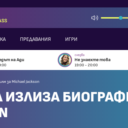
ASS
КА
ПРЕДАВАНИЯ
ИГРИ
следва
едът на Ади
Не знаехте това
9:00
19:00 - 20:00
м за Michael Jackson
 ИЗЛИЗА БИОГРАФ
ON