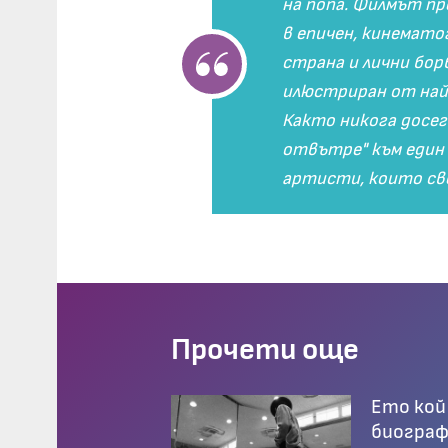
на попа. Филмът п
в епичен, кинемат
страна и лични бор
илюстриран от най
Както никога досег
отвътре" към един
артисти, които све
Прочети още
Ето кой 
биограф