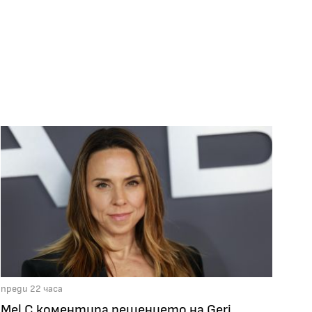
преди 22 часа
Mel C коментира решението на Geri