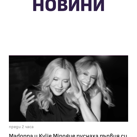
НОВИНИ
преди 2 часа
Madonna и Kylie Minogue пуснаха първия си