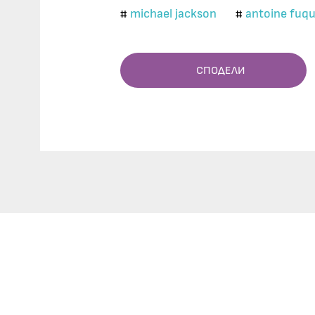
michael jackson
antoine fuq
#
#
СПОДЕЛИ