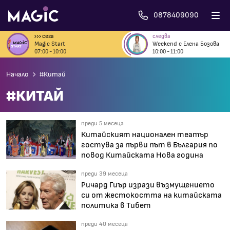
0878409090
сега
следва
Magic Start
Weekend с Елена Бозова
07:00 - 10:00
10:00 - 11:00
Начало
#Китай
#КИТАЙ
преди 5 месеца
Китайският национален театър
гостува за първи път в България по
повод Китайската Нова година
преди 39 месеца
Ричард Гиър изрази възмущението
си от жестокостта на китайската
политика в Тибет
преди 40 месеца