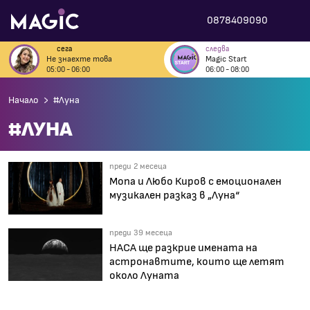
0878409090
сега
следва
Не знаехте това
Magic Start
05:00 - 06:00
06:00 - 08:00
Начало
#Луна
#ЛУНА
преди 2 месеца
Mona и Любо Киров с емоционален
музикален разказ в „Луна“
преди 39 месеца
НАСА ще разкрие имената на
астронавтите, които ще летят
около Луната