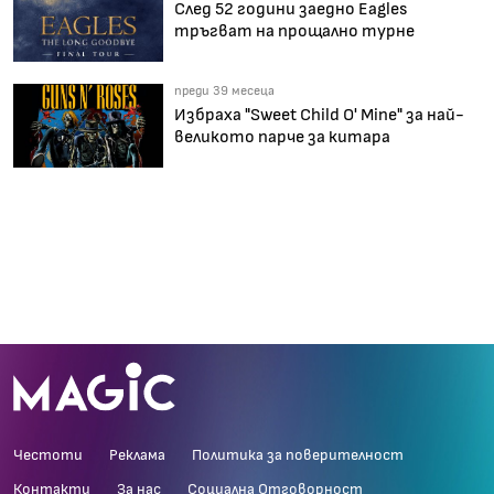
След 52 години заедно Eagles
тръгват на прощално турне
преди 39 месеца
Избраха "Sweet Child O' Mine" за най-
великото парче за китара
Честоти
Реклама
Политика за поверителност
Контакти
За нас
Социална Отговорност