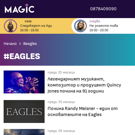
0878409090
сега
следва
Следобедът на Ади
Не знаехте това
16:00 - 19:00
19:00 - 20:00
Начало
#eagles
#EAGLES
преди 20 месеца
Легендарният музикант,
композитор и продуцент Quincy
Jones почина на 91 години
преди 35 месеца
Почина Randy Meisner - един от
основателите на Eagles
преди 36 месеца