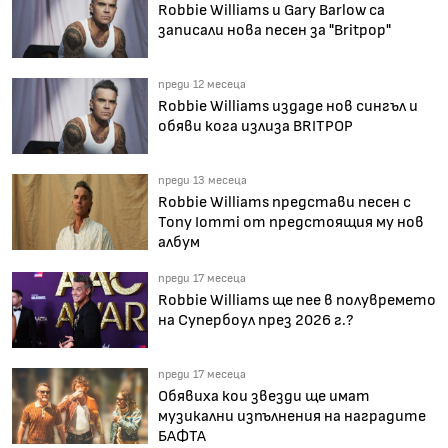
Robbie Williams и Gary Barlow са
записали нова песен за "Britpop"
преди 12 месеца
Robbie Williams издаде нов сингъл и
обяви кога излиза BRITPOP
преди 13 месеца
Robbie Williams представи песен с
Tony Iommi от предстоящия му нов
албум
преди 17 месеца
Robbie Williams ще пее в полувремето
на Супербоул през 2026 г.?
преди 17 месеца
Обявиха кои звезди ще имат
музикални изпълнения на наградите
БАФТА