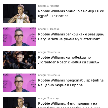
преди 17 месеца
Robbie Williams отново е номер 1 и се
изравни с Beatles
преди 19 месеца
Robbie Williams разкри как е реагирал
Gary Barlow на филма му "Better Man"
преди 20 месеца
Robbie Williams ни повежда по
„Forbidden Road“ с новия си сингъл
преди 20 месеца
Robbie Williams представи график за
мащабно турне в Европа
преди 21 месеца
Robbie Williams: Изпитанията на