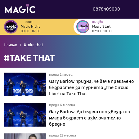
0878409090
сега
следва
Magic Night
Magic Start
00:00 - 07:00
07:00 - 10:00
Начало
#take that
#TAKE THAT
преди 1 месец
Gary Barlow призна, че вече прекалено
възрастен за турнето „The Circus
Live“ на Take That
преди 6 месеца
Gary Barlow: Да бъдеш поп звезда на
млада възраст е изключително
вредно
преди 11 месеца