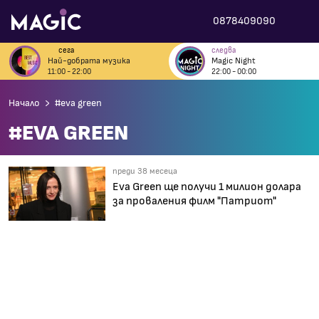
0878409090
сега
следва
Най-добрата музика
Magic Night
11:00 - 22:00
22:00 - 00:00
Начало
#eva green
#EVA GREEN
преди 38 месеца
Eva Green ще получи 1 милион долара
за проваления филм "Патриот"