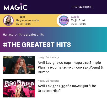
0878409090
сега
следва
Не знаехте това
Magic Start
05:00 - 06:00
06:00 - 08:00
Начало
#the greatest hits
#THE GREATEST HITS
преди 14 месеца
Avril Lavigne си партнира със Simple
Plan за носталгичния сингъл „Young &
Dumb“
преди 26 месеца
Avril Lavigne издава колекция "The
Greatest Hits"