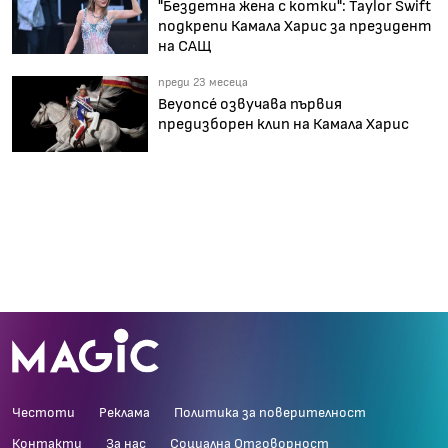
"Бездетна жена с котки": Taylor Swift
подкрепи Камала Харис за президент
на САЩ
преди 23 месеца
Beyoncé озвучава първия
предизборен клип на Камала Харис
Честоти
Реклама
Политика за поверителност
Контакти
За нас
Социална Отговорност