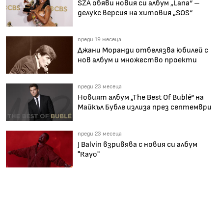
SZA обяви новия си албум „Lana“ –
делукс версия на хитовия „SOS“
преди 19 месеца
Джани Моранди отбелязва юбилей с
нов албум и множество проекти
преди 23 месеца
Новият албум „The Best Of Bublé“ на
Майкъл Бубле излиза през септември
преди 23 месеца
J Balvin взривява с новия си албум
"Rayo"