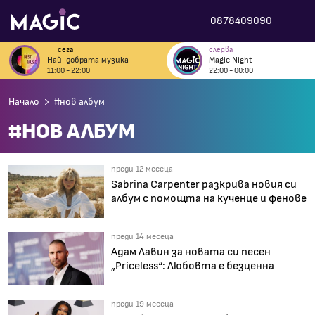
0878409090
сега
следва
Най-добрата музика
Magic Night
11:00 - 22:00
22:00 - 00:00
Начало
#нов албум
#НОВ АЛБУМ
преди 12 месеца
Sabrina Carpenter разкрива новия си
албум с помощта на кученце и фенове
преди 14 месеца
Адам Лавин за новата си песен
„Priceless“: Любовта е безценна
преди 19 месеца