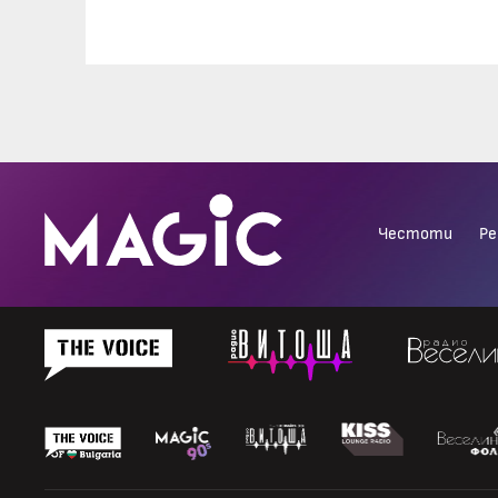
Честоти
Ре