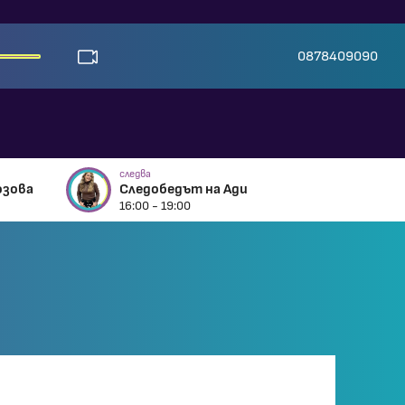
0878409090
следва
озова
Следобедът на Ади
16:00 - 19:00