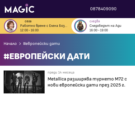
0878409090
сега
следва
Работно време с Елена Бозова
Следобедът на Ади
12:00 - 16:00
16:00 - 19:00
Начало
#европейски дати
#ЕВРОПЕЙСКИ ДАТИ
преди 14 месеца
Metallica разширява турнето M72 с
нови европейски дати през 2025 г.