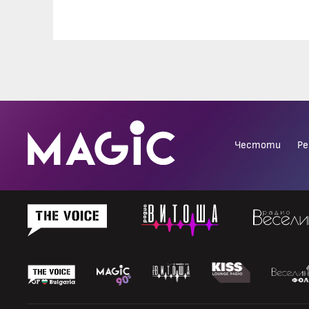
Честоти
Ре