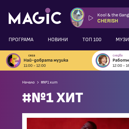
Kool & the Gang
CHERISH
ПРОГРАМА
НОВИНИ
ТОП 100
МУЗИ
сега
следва
Най-добрата музика
Работно
11:00 - 12:00
12:00 - 1
Начало
#№1 хит
#№1 ХИТ