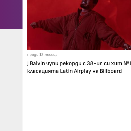
преди 12 месеца
J Balvin чупи рекорди с 38-ия си хит №1
класацията Latin Airplay на Billboard