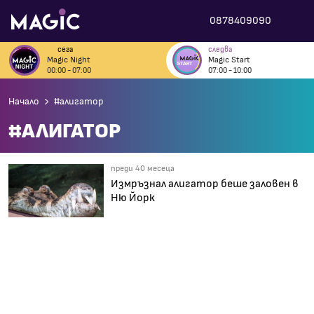
0878409090
сега
следва
Magic Night
Magic Start
00:00 - 07:00
07:00 - 10:00
Начало
#алигатор
#АЛИГАТОР
преди 40 месеца
Измръзнал алигатор беше заловен в
Ню Йорк