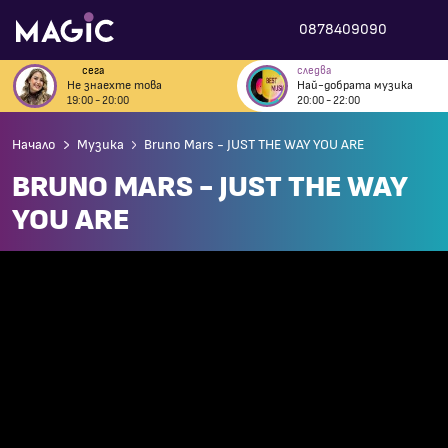
0878409090
сега
следва
Не знаехте това
Най-добрата музика
19:00 - 20:00
20:00 - 22:00
Начало
Музика
Bruno Mars - JUST THE WAY YOU ARE
BRUNO MARS - JUST THE WAY
YOU ARE