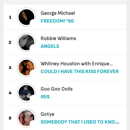
George Michael
1
FREEDOM! ’90
Robbie Williams
2
ANGELS
Whitney Houston with Enrique
3
COULD I HAVE THIS KISS FOREVER
Iglesias
Goo Goo Dolls
4
IRIS
Gotye
5
SOMEBODY THAT I USED TO KNOW
(FEAT. KIMBRA)