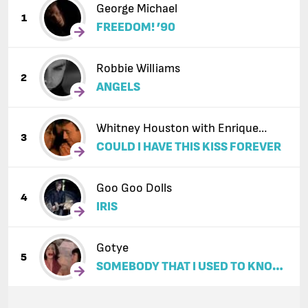
George Michael
1
FREEDOM! ’90
Robbie Williams
2
ANGELS
Whitney Houston with Enrique
3
COULD I HAVE THIS KISS FOREVER
Iglesias
Goo Goo Dolls
4
IRIS
Gotye
5
SOMEBODY THAT I USED TO KNOW
(FEAT. KIMBRA)