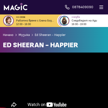
0878409090
сега
следва
Работно време с Елена Бозова
Следобедът на Ади
12:00 - 16:00
16:00 - 19:00
Начало
Музика
Ed Sheeran - Happier
ED SHEERAN - HAPPIER