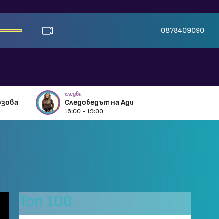
0878409090
следва
озова
Следобедът на Ади
16:00 - 19:00
Топ 100