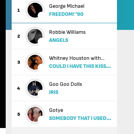
George Michael
1
FREEDOM! ’90
Robbie Williams
2
ANGELS
Whitney Houston with
3
COULD I HAVE THIS KISS
Enrique Iglesias
FOREVER
Goo Goo Dolls
4
IRIS
Gotye
5
SOMEBODY THAT I USED
TO KNOW (FEAT. KIMBRA)