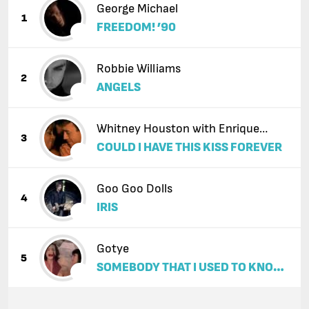
George Michael
1
FREEDOM! ’90
Robbie Williams
2
ANGELS
Whitney Houston with Enrique
3
COULD I HAVE THIS KISS FOREVER
Iglesias
Goo Goo Dolls
4
IRIS
Gotye
5
SOMEBODY THAT I USED TO KNOW
(FEAT. KIMBRA)