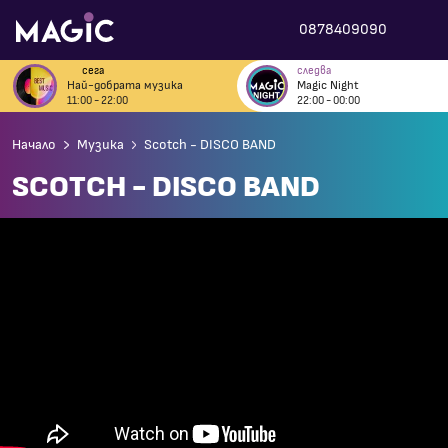
0878409090
сега
следва
Най-добрата музика
Magic Night
11:00 - 22:00
22:00 - 00:00
Начало
Музика
Scotch - DISCO BAND
SCOTCH - DISCO BAND