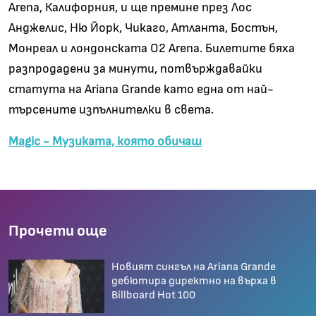
Arena, Калифорния, и ще премине през Лос
Анджелис, Ню Йорк, Чикаго, Атланта, Бостън,
Монреал и лондонската O2 Arena. Билетите бяха
разпродадени за минути, потвърждавайки
статута на Ariana Grande като една от най-
търсените изпълнителки в света.
Magic - Музиката, която обичаш
Прочети още
Новият сингъл на Аriana Grande
дебютира директно на върха в
Billboard Hot 100