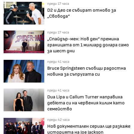
преди 17 часа
D2 и Део се събират отново за
„Свобода“
преди 17 часа
„Спайдър-мен: Нов ден“ премина
границата от 1 милиард долара само
за шест дни
преди 41 часа
Bruce Springsteen съобщи радостна
новина за съпругата си
преди 41 часа
Dua Lipa и Callum Turner направиха
дебюта си на червения килим като
семейство
преди 42 часа
Нов документален сериал ще разкаже
историята на Joe Jackson