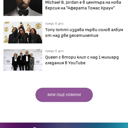
Michael B. Jordan е в центъра на нова
версия на "Аферата Томас Краун"
преди 6 дни
Tony Iommi издава първи солов албум
от над две десетилетия
преди 6 дни
Queen с втори клип с над 1 милиард
гледания в YouTube
ВИЖ ОЩЕ НОВИНИ