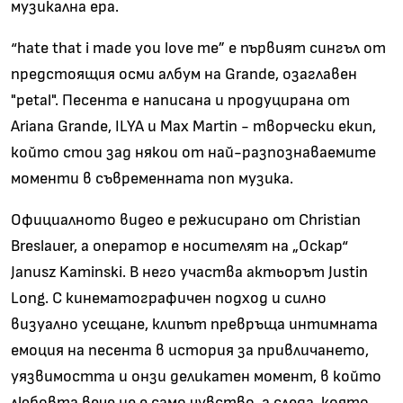
музикална ера.
“hate that i made you love me” е първият сингъл от
предстоящия осми албум на Grande, озаглавен
"petal". Песента е написана и продуцирана от
Ariana Grande, ILYA и Max Martin - творчески екип,
който стои зад някои от най-разпознаваемите
моменти в съвременната поп музика.
Официалното видео е режисирано от Christian
Breslauer, а оператор е носителят на „Оскар“
Janusz Kaminski. В него участва актьорът Justin
Long. С кинематографичен подход и силно
визуално усещане, клипът превръща интимната
емоция на песента в история за привличането,
уязвимостта и онзи деликатен момент, в който
любовта вече не е само чувство, а следа, която