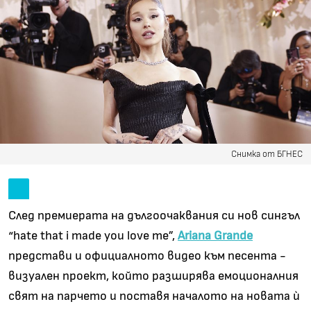
Снимка от БГНЕС
След премиерата на дългоочаквания си нов сингъл
“hate that i made you love me”,
Ariana Grande
представи и официалното видео към песента -
визуален проект, който разширява емоционалния
свят на парчето и поставя началото на новата ѝ