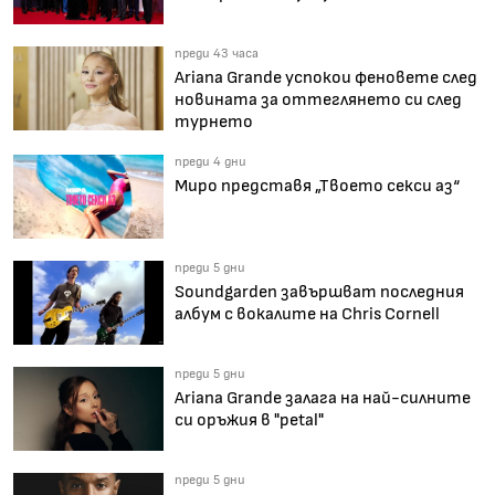
преди 43 часа
Ariana Grande успокои феновете след
новината за оттеглянето си след
турнето
преди 4 дни
Миро представя „Твоето секси аз“
преди 5 дни
Soundgarden завършват последния
албум с вокалите на Chris Cornell
преди 5 дни
Ariana Grande залага на най-силните
си оръжия в "petal"
преди 5 дни