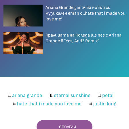
Ariana Grande започва новия си
музикален етап с „hate that i made you
love me“
Кралицата на Коледа ще пее с Ariana
Grande в "Yes, And? Remix"
ariana grande
eternal sunshine
petal
#
#
#
hate that i made you love me
justin long
#
#
СПОДЕЛИ