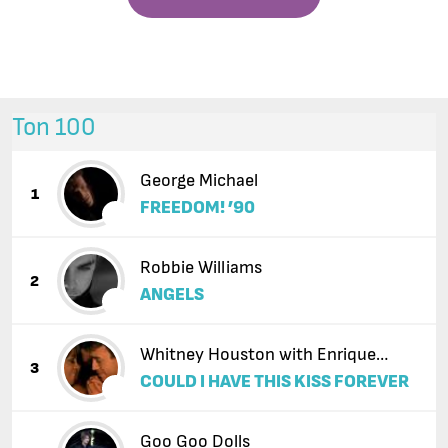
Топ 100
George Michael
1
FREEDOM! ’90
Robbie Williams
2
ANGELS
Whitney Houston with Enrique
3
COULD I HAVE THIS KISS FOREVER
Iglesias
Goo Goo Dolls