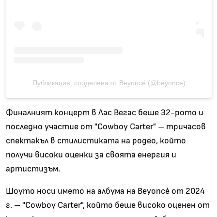
Публикация, споделена от Beyoncé (@beyonce)
Финалният концерт в Лас Вегас беше 32-рото и
последно участие от "Cowboy Carter" – тричасов
спектакъл в стилистиката на родео, който
получи високи оценки за своята енергия и
артистизъм.
Шоуто носи името на албума на Beyoncé от 2024
г. – "Cowboy Carter", който беше високо оценен от