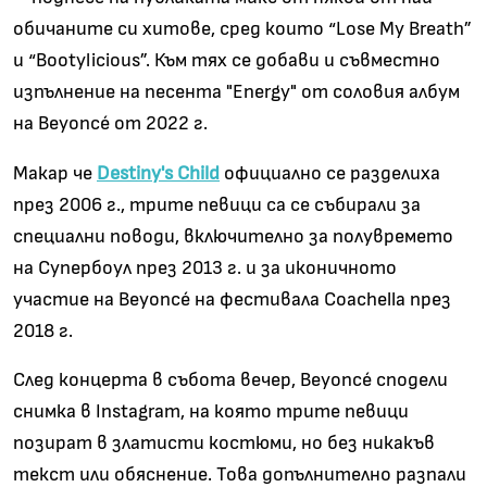
обичаните си хитове, сред които “Lose My Breath”
и “Bootylicious”. Към тях се добави и съвместно
изпълнение на песента "Energy" от соловия албум
на Beyoncé от 2022 г.
Макар че
Destiny's Child
официално се разделиха
през 2006 г., трите певици са се събирали за
специални поводи, включително за полувремето
на Супербоул през 2013 г. и за иконичното
участие на Beyoncé на фестивала Coachella през
2018 г.
След концерта в събота вечер, Beyoncé сподели
снимка в Instagram, на която трите певици
позират в златисти костюми, но без никакъв
текст или обяснение. Това допълнително разпали