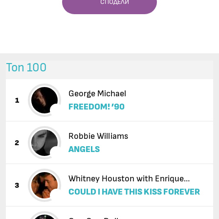
СПОДЕЛИ
Топ 100
George Michael
1
FREEDOM! ’90
Robbie Williams
2
ANGELS
Whitney Houston with Enrique
3
COULD I HAVE THIS KISS FOREVER
Iglesias