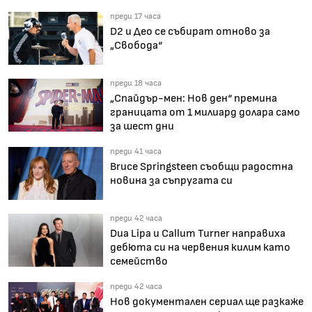
преди 17 часа
D2 и Део се събират отново за
„Свобода“
преди 18 часа
„Спайдър-мен: Нов ден“ премина
границата от 1 милиард долара само
за шест дни
преди 41 часа
Bruce Springsteen съобщи радостна
новина за съпругата си
преди 42 часа
Dua Lipa и Callum Turner направиха
дебюта си на червения килим като
семейство
преди 42 часа
Нов документален сериал ще разкаже