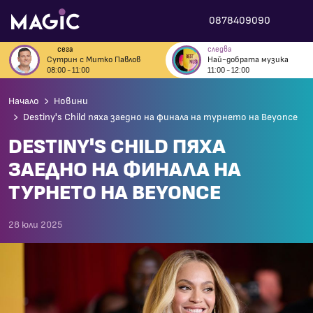
0878409090
сега
следва
Сутрин с Митко Павлов
Най-добрата музика
08:00 - 11:00
11:00 - 12:00
Начало
Новини
Destiny's Child пяха заедно на финала на турнето на Beyonce
DESTINY'S CHILD ПЯХА
ЗАЕДНО НА ФИНАЛА НА
ТУРНЕТО НА BEYONCE
28 юли 2025