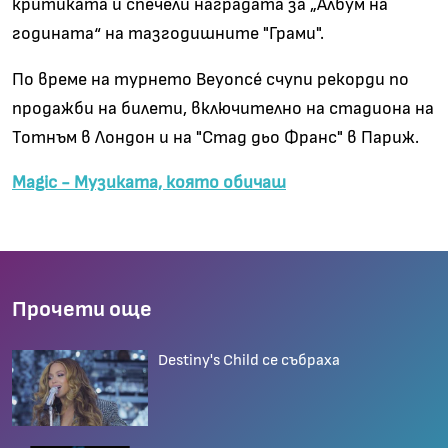
критиката и спечели наградата за „Албум на
годината“ на тазгодишните "Грами".
По време на турнето Beyoncé счупи рекорди по
продажби на билети, включително на стадиона на
Тотнъм в Лондон и на "Стад дьо Франс" в Париж.
Magic - Музиката, която обичаш
Прочети още
Destiny's Child се събраха