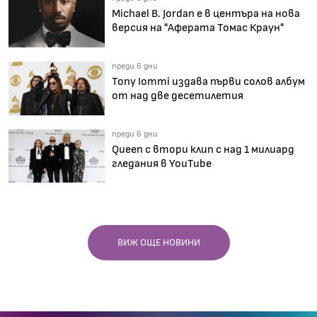
Michael B. Jordan е в центъра на нова
версия на "Аферата Томас Краун"
преди 6 дни
Tony Iommi издава първи солов албум
от над две десетилетия
преди 6 дни
Queen с втори клип с над 1 милиард
гледания в YouTube
ВИЖ ОЩЕ НОВИНИ