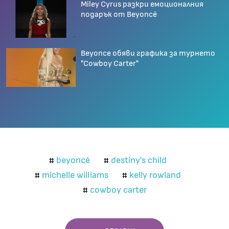
Miley Cyrus разкри емоционалния
подарък от Beyoncé
Beyonce обяви графика за турнето
"Cowboy Carter"
beyoncé
destiny's child
#
#
michelle williams
kelly rowland
#
#
cowboy carter
#