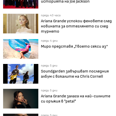
историята на Joe Jackson
преди 43 часа
Ariana Grande успокои феновете след
новината за оттеглянето си след
турнето
преди 4 дни
Миро представя „Твоето секси аз“
преди 5 дни
Soundgarden завършват последния
албум с вокалите на Chris Cornell
преди 5 дни
Ariana Grande залага на най-силните
си оръжия в "petal"
преди 5 дни