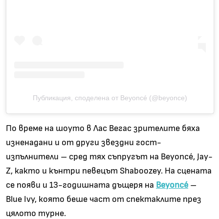
Публикация, споделена от Beyoncé (@beyonce)
По време на шоуто в Лас Вегас зрителите бяха
изненадани и от други звездни гост-
изпълнители – сред тях съпругът на Beyoncé, Jay-
Z, както и кънтри певецът Shaboozey. На сцената
се появи и 13-годишната дъщеря на
Beyoncé
–
Blue Ivy, която беше част от спектаклите през
цялото турне.