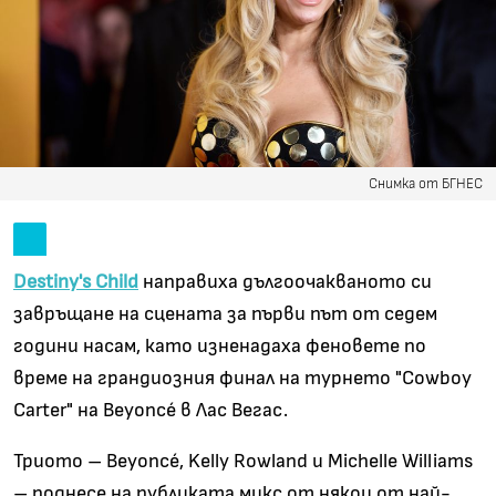
Снимка от БГНЕС
Destiny's Child
направиха дългоочакваното си
завръщане на сцената за първи път от седем
години насам, като изненадаха феновете по
време на грандиозния финал на турнето "Cowboy
Carter" на Beyoncé в Лас Вегас.
Триото – Beyoncé, Kelly Rowland и Michelle Williams
– поднесе на публиката микс от някои от най-