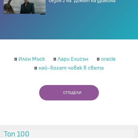
сезон 2 на "Домът на дракона"
Илон Мъск
Лари Елисън
oracle
#
#
#
най-богат човек в света
#
СПОДЕЛИ
Топ 100