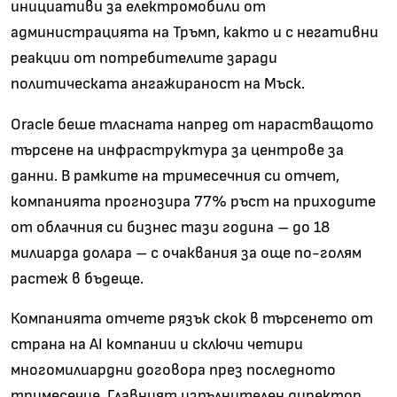
инициативи за електромобили от
администрацията на Тръмп, както и с негативни
реакции от потребителите заради
политическата ангажираност на Мъск.
Oracle беше тласната напред от нарастващото
търсене на инфраструктура за центрове за
данни. В рамките на тримесечния си отчет,
компанията прогнозира 77% ръст на приходите
от облачния си бизнес тази година – до 18
милиарда долара – с очаквания за още по-голям
растеж в бъдеще.
Компанията отчете рязък скок в търсенето от
страна на AI компании и сключи четири
многомилиардни договора през последното
тримесечие. Главният изпълнителен директор