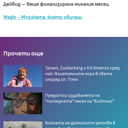
Дейвид – беше финализирана миналия месец.
Magic - Музиката, която обичаш
Прочети още
Тръмп, Zuckerberg и Ed Sheeran сред
най-влиятелните хора в света
според сп. Time
Предстои издаването на
"последната" песен на "Бийтълс"
Войната на драконите започва в