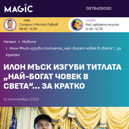
0878409090
сега
следва
Сутрин с Митко Павлов
Най-добрата музика
08:00 - 11:00
11:00 - 12:00
Начало
Новини
Илон Мъск изгуби титлата „най-богат човек в света“... за
кратко
ИЛОН МЪСК ИЗГУБИ ТИТЛАТА
„НАЙ-БОГАТ ЧОВЕК В
СВЕТА“... ЗА КРАТКО
11 септември 2025