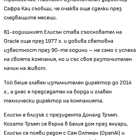
Сафра Кац съобщи, че очаква още сделки през
следващите месеци.
81-годишният Елисън става съосновател на
Oracle още през 1977 г. и добива световна
известност през 90-те години – не само с успеха
на своята компания, но и със своя разточителен
начин на живот.
Той беше главен изпълнителен директор до 2014
г., а днес е председател на борда и главен
технически директор на компанията.
Елисън е близък с президента Доналд Тръмп.
Когато Тръмп се върна в Белия дом през януари,
Елисън се появи редом с Сам Олтман (OpenAI) и