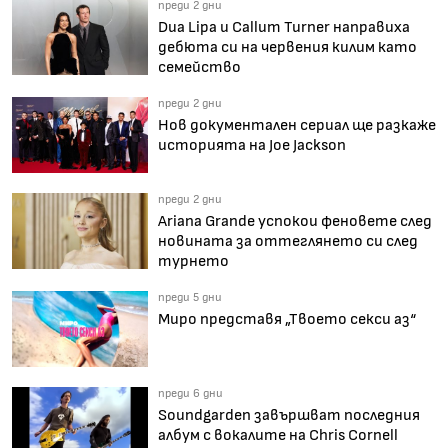
преди 2 дни
Dua Lipa и Callum Turner направиха
дебюта си на червения килим като
семейство
преди 2 дни
Нов документален сериал ще разкаже
историята на Joe Jackson
преди 2 дни
Ariana Grande успокои феновете след
новината за оттеглянето си след
турнето
преди 5 дни
Миро представя „Твоето секси аз“
преди 6 дни
Soundgarden завършват последния
албум с вокалите на Chris Cornell