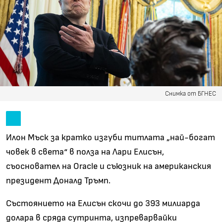
Снимка от БГНЕС
Илон Мъск за кратко изгуби титлата „най-богат
човек в света“ в полза на Лари Елисън,
съосновател на Oracle и съюзник на американския
президент Доналд Тръмп.
Състоянието на Елисън скочи до 393 милиарда
долара в сряда сутринта, изпреварвайки