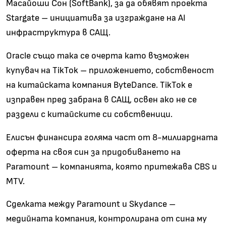
Масайоши Сон (SoftBank), за да обявят проекта
Stargate – инициатива за изграждане на AI
инфраструктура в САЩ.
Oracle също така се очерта като възможен
купувач на TikTok – приложението, собственост
на китайската компания ByteDance. TikTok е
изправен пред забрана в САЩ, освен ако не се
раздели с китайските си собственици.
Елисън финансира голяма част от 8-милиардната
оферта на своя син за придобиването на
Paramount – компанията, която притежава CBS и
MTV.
Сделката между Paramount и Skydance –
медийната компания, контролирана от сина му