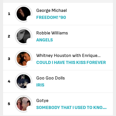
George Michael
1
FREEDOM! ’90
Robbie Williams
2
ANGELS
Whitney Houston with Enrique
3
COULD I HAVE THIS KISS FOREVER
Iglesias
Goo Goo Dolls
4
IRIS
Gotye
5
SOMEBODY THAT I USED TO KNOW
(FEAT. KIMBRA)