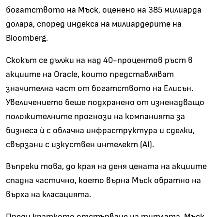
богатството на Мъск, оценено на 385 милиарда
долара, според индекса на милиардерите на
Bloomberg.
Скокът се дължи на над 40-процентов ръст в
акциите на Oracle, които представляват
значителна част от богатството на Елисън.
Увеличението беше подхранено от изненадващо
положителните прогнози на компанията за
бизнеса ѝ с облачна инфраструктура и сделки,
свързани с изкуствен интелект (AI).
Въпреки това, до края на деня цената на акциите
спадна частично, което върна Мъск обратно на
върха на класацията.
Преди краткото отстъпване на титлата, Мъск