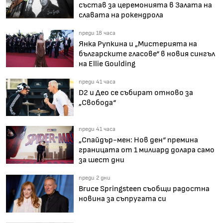
състав за церемонията в Залата на
славата на рокендрола
преди 18 часа
Янка Рупкина и „Мистерията на
българските гласове“ в новия сингъл
на Ellie Goulding
преди 41 часа
D2 и Део се събират отново за
„Свобода“
преди 41 часа
„Спайдър-мен: Нов ден“ премина
границата от 1 милиард долара само
за шест дни
преди 2 дни
Bruce Springsteen съобщи радостна
новина за съпругата си