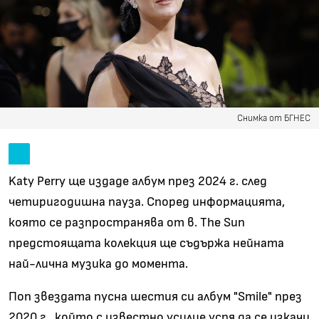
Снимка от БГНЕС
Katy Perry ще издаде албум през 2024 г. след
четиригодишна пауза. Според информацията,
която се разпространява от в. The Sun
предстоящата колекция ще съдържа нейната
най-лична музика до момента.
Поп звездата пусна шестия си албум "Smile" през
2020 г., който с известно усилие успя да се изкачи