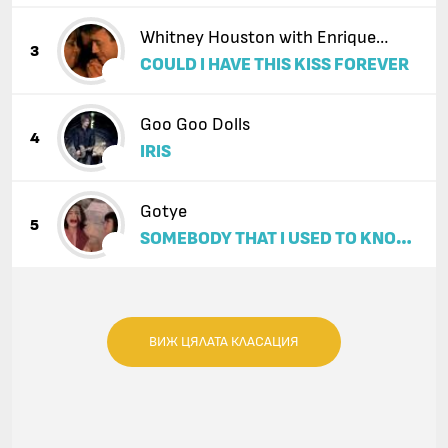
Whitney Houston with Enrique
3
COULD I HAVE THIS KISS FOREVER
Iglesias
Goo Goo Dolls
4
IRIS
Gotye
5
SOMEBODY THAT I USED TO KNOW
(FEAT. KIMBRA)
ВИЖ ЦЯЛАТА КЛАСАЦИЯ