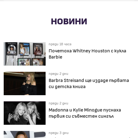
НОВИНИ
преди 18 часа
Почетоха Whitney Houston с кукла
Barbie
преди 2 дни
Barbra Streisand ще издаде първата
си детска книга
преди 2 дни
Madonna и Kylie Minogue пуснаха
първия си съвместен сингъл
преди 3 дни