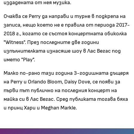
издадената от нея музика.
Очаква се Perry да направи и турне в подкрепа на
записа, нещо което не е правила от периода 2017-
2018 г., когато се състоя концертната обиколка
"Witness". През последните две години
изпълнителката изнасяше шоу в Лас Вегас под
името "Play".
Малко по-рано тази година 3-годишната дъщеря
на Perry и Orlando Bloom, Daisy Dove, се появи за
първи път публично на последния концерт на
майка си в Лас Вегас. Сред публиката тогава бяха
и принц Хари и Meghan Markle.