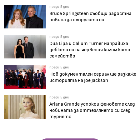
преди 5 дни
Bruce Springsteen съобщи радостна
новина за съпругата си
преди 5 дни
Dua Lipa и Callum Turner направиха
дебюта си на червения килим като
семейство
преди 5 дни
Нов документален сериал ще разкаже
историята на Joe Jackson
преди 5 дни
Ariana Grande успокои феновете след
новината за оттеглянето си след
турнето