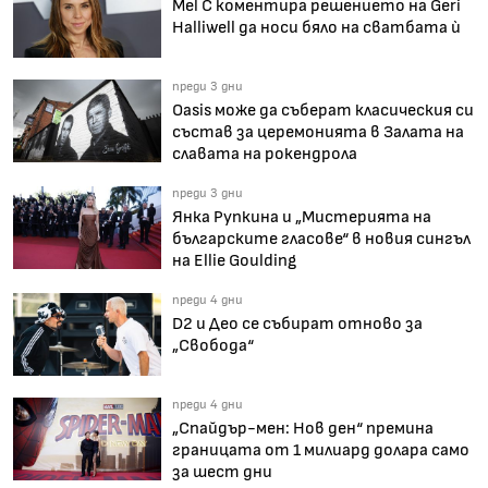
Mel C коментира решението на Geri
Halliwell да носи бяло на сватбата ѝ
преди 3 дни
Oasis може да съберат класическия си
състав за церемонията в Залата на
славата на рокендрола
преди 3 дни
Янка Рупкина и „Мистерията на
българските гласове“ в новия сингъл
на Ellie Goulding
преди 4 дни
D2 и Део се събират отново за
„Свобода“
преди 4 дни
„Спайдър-мен: Нов ден“ премина
границата от 1 милиард долара само
за шест дни