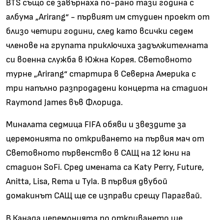
BTS също се завърнаха по-рано тази година с
албума „Arirang“ - първият им студиен проект от
близо четири години, след като всички седем
членове на групата приключиха задължителната
си военна служба в Южна Корея. Световното
турне „Arirang“ стартира в Северна Америка с
три напълно разпродадени концерта на стадион
Raymond James във Флорида.
Миналата седмица FIFA обяви и звездите за
церемонията по откриването на първия мач от
Световното първенство в САЩ на 12 юни на
стадион SoFi. Сред имената са Katy Perry, Future,
Anitta, Lisa, Rema и Tyla. В първия двубой
домакинът САЩ ще се изправи срещу Парагвай.
В Канада церемонията по откриването ще