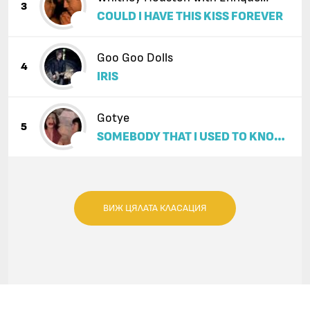
3
COULD I HAVE THIS KISS FOREVER
Iglesias
Goo Goo Dolls
4
IRIS
Gotye
5
SOMEBODY THAT I USED TO KNOW
(FEAT. KIMBRA)
ВИЖ ЦЯЛАТА КЛАСАЦИЯ