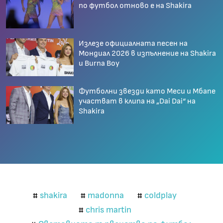
по футбол отново е на Shakira
Излезе официалната песен на
Мондиал 2026 в изпълнение на Shakira
и Burna Boy
Футболни звезди като Меси и Мбапе
участват в клипа на „Dai Dai“ на
Shakira
shakira
madonna
coldplay
#
#
#
chris martin
#