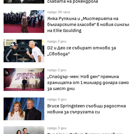
славата на рокендрола
преди 36 часа
Янка Рупкина и „Мистерията на
българските гласове“ в новия сингъл
на Ellie Goulding
преди 2 дни
D2 и Део се събират отново за
„Свобода“
преди 2 дни
„Спайдър-мен: Нов ден“ премина
границата от 1 милиард долара само
за шест дни
преди 3 дни
Bruce Springsteen съобщи радостна
новина за съпругата си
преди 3 дни