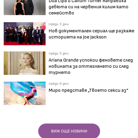
Dua Lipa и Callum Turner направиха
дебюта си на червения килим като
семейство
преди 3 дни
Нов документален сериал ще разкаже
историята на Joe Jackson
преди 3 дни
Ariana Grande успокои феновете след
новината за оттеглянето си след
турнето
преди 6 дни
Миро представя „Твоето секси аз“
ВИЖ ОЩЕ НОВИНИ