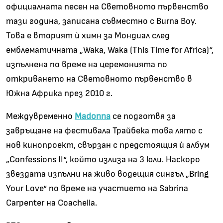
официалната песен на Световното първенство
тази година, записана съвместно с Burna Boy.
Това е вторият ѝ химн за Мондиал след
емблематичната „Waka, Waka (This Time for Africa)“,
изпълнена по време на церемонията по
откриването на Световното първенство в
Южна Африка през 2010 г.
Междувременно
Madonna
се подготвя за
завръщане на фестивала Трайбека това лято с
нов кинопроект, свързан с предстоящия ѝ албум
„Confessions II“, който излиза на 3 юли. Наскоро
звездата изпълни на живо водещия сингъл „Bring
Your Love“ по време на участието на Sabrina
Carpenter на Coachella.