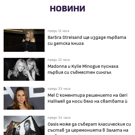
НОВИНИ
преди 11 часа
Barbra Streisand ще издаде първата
си детска книга
преди 13 часа
Madonna и Kylie Minogue пуснаха
първия си съвместен сингъл
преди 33 часа
Mel C коментира решението на Geri
Halliwell да носи бяло на сватбата ѝ
преди 34 часа
Oasis може да съберат класическия си
състав за церемонията в Залата на