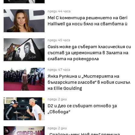
преди 44 часа
Mel C коментира решението на Geri
Halliwell да носи бяло на сватбата ѝ
преди 45 часа
Oasis може да съберат класическия си
състав за церемонията в Залата на
славата на рокендрола
преди 47 часа
Янка Рупкина и „Мистерията на
българските гласове“ в новия сингъл
на Ellie Goulding
преди 2 дни
D2 и Део се събират отново за
„Свобода“
преди 2 дни
„Спайдър-мен: Нов ден“ премина