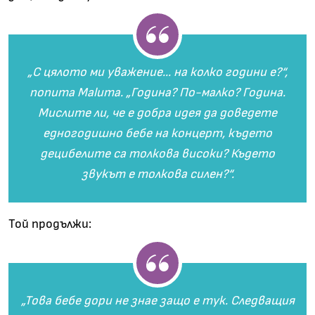
„
С цялото ми уважение... на колко години е?“,
попита Maluma.
„
Година? По-малко? Година.
Мислите ли, че е добра идея да доведете
едногодишно бебе на концерт, където
децибелите са толкова високи? Където
звукът е толкова силен?“.
Той продължи:
„
Това бебе дори не знае защо е тук. Следващия