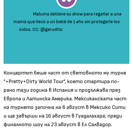
@estilodf
Maluma detiene su show para regañar a una
mamá que llevó a un bebé de 1 año sin protegerle los
oídos. CC: @gerudito
#maluma
#malumababy
#malumaoficial
#malumaedits
#malumafans
#papijuancho
#mexico
#méxico
#cdmx
#malumaconcert
♬ sonido original - EstiloDF
Концертът беше част от световното му турне
"+Pretty+Dirty World Tour", което стартира по-
рано тази година в Испания и продължава през
Европа и Латинска Америка.
Мексиканската част
на турнето започна на 6 август в Мексико Сити
и ще завърши на 16 август в Гуадалахара, преди
финалното шоу на 23 август в Ел Салвадор.