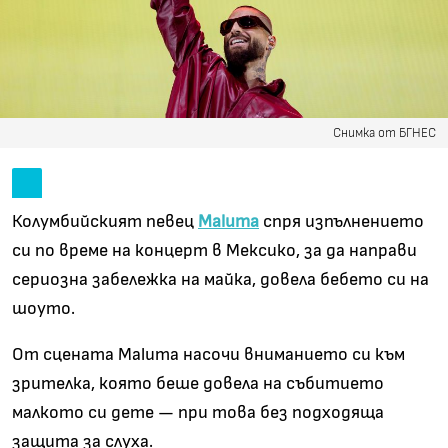
Снимка от БГНЕС
Колумбийският певец
Maluma
спря изпълнението
си по време на концерт в Мексико, за да направи
сериозна забележка на майка, довела бебето си на
шоуто.
От сцената Maluma насочи вниманието си към
зрителка, която беше довела на събитието
малкото си дете
—
при това без подходяща
защита за слуха.