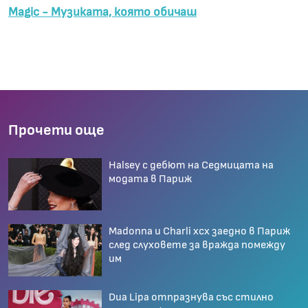
Magic - Музиката, която обичаш
Прочети още
Halsey с дебют на Седмицата на
модата в Париж
Madonna и Charli xcx заедно в Париж
след слуховете за вражда помежду
им
Dua Lipa отпразнува със стилно