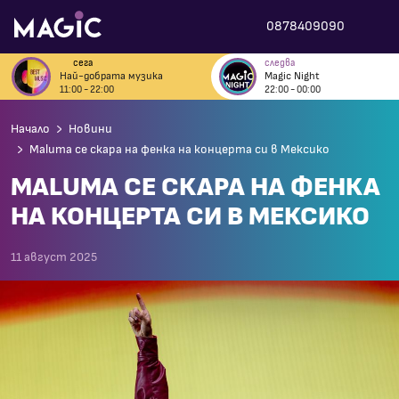
0878409090
сега
следва
Най-добрата музика
Magic Night
11:00 - 22:00
22:00 - 00:00
Начало
Новини
Maluma се скара на фенка на концерта си в Мексико
MALUMA СЕ СКАРА НА ФЕНКА
НА КОНЦЕРТА СИ В МЕКСИКО
11 август 2025