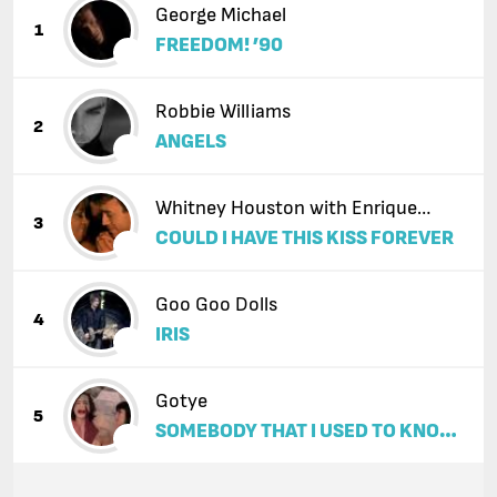
George Michael
1
FREEDOM! ’90
Robbie Williams
2
ANGELS
Whitney Houston with Enrique
3
COULD I HAVE THIS KISS FOREVER
Iglesias
Goo Goo Dolls
4
IRIS
Gotye
5
SOMEBODY THAT I USED TO KNOW
(FEAT. KIMBRA)