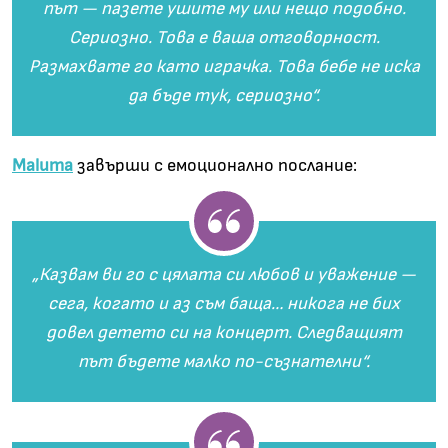
път
—
пазете ушите му или нещо подобно.
Сериозно. Това е ваша отговорност.
Размахвате го като играчка. Това бебе не иска
да бъде тук, сериозно“.
Maluma
завърши с емоционално послание:
„
Казвам ви го с цялата си любов и уважение
—
сега, когато и аз съм баща… никога не бих
довел детето си на концерт. Следващият
път бъдете малко по-съзнателни“.