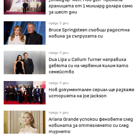
границата от 1 милиард долара само
за шест дни
преди 3 дни
Bruce Springsteen съобщи радостна
новина за съпругата си
преди 3 дни
Dua Lipa и Callum Turner направиха
дебюта си на червения килим като
семейство
преди 3 дни
Нов документален сериал ще разкаже
историята на Joe Jackson
преди 4 дни
Ariana Grande успокои феновете след
новината за оттеглянето си след
турнето