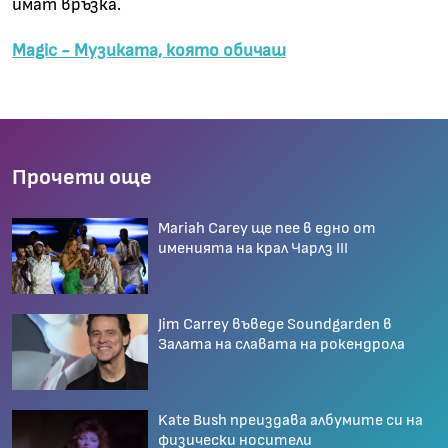
имат връзка.
Magic - Музиката, която обичаш
Прочети още
Mariah Carey ще пее в едно от
именията на крал Чарлз III
Jim Carrey въведе Soundgarden в
Залата на славата на рокендрола
Kate Bush преиздава албумите си на
физически носители