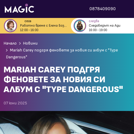
0878409090
сега
следва
Работно време с Елена Бозова
Следобедът на Ади
12:00 - 16:00
16:00 - 19:00
Начало
Новини
Mariah Carey подгря феновете за новия си албум с "Type
Dangerous"
MARIAH CAREY ПОДГРЯ
ФЕНОВЕТЕ ЗА НОВИЯ СИ
АЛБУМ С "TYPE DANGEROUS"
07 юни 2025