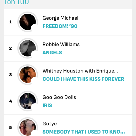
Топ 100
George Michael
1
FREEDOM! ’90
Robbie Williams
2
ANGELS
Whitney Houston with Enrique
3
COULD I HAVE THIS KISS FOREVER
Iglesias
Goo Goo Dolls
4
IRIS
Gotye
5
SOMEBODY THAT I USED TO KNOW