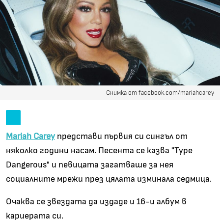
Снимка от facebook.com/mariahcarey
Mariah Carey
представи първия си сингъл от
няколко години насам. Песента се казва "Type
Dangerous" и певицата загатваше за нея
социалните мрежи през цялата изминала седмица.
Очаква се звездата да издаде и 16-и албум в
кариерата си.