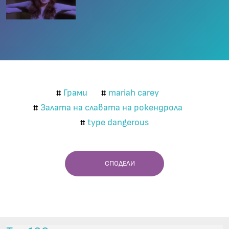
Грами
mariah carey
#
#
Залата на славата на рокендрола
#
type dangerous
#
СПОДЕЛИ