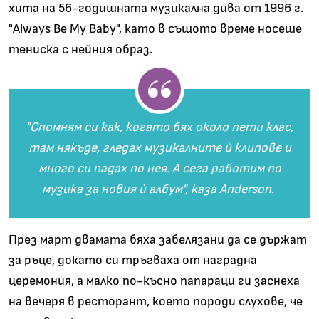
хита на 56-годишната музикална дива от 1996 г.
"Always Be My Baby", като в същото време носеше
тениска с нейния образ.
"Спомням си как, когато бях около пети клас,
там някъде, гледах музикалните ѝ клипове и
много си падах по нея. А сега работим по
музика за новия ѝ албум", каза Anderson.
През март двамата бяха забелязани да се държат
за ръце, докато си тръгваха от наградна
церемония, а малко по-късно папараци ги заснеха
на вечеря в ресторант, което породи слухове, че