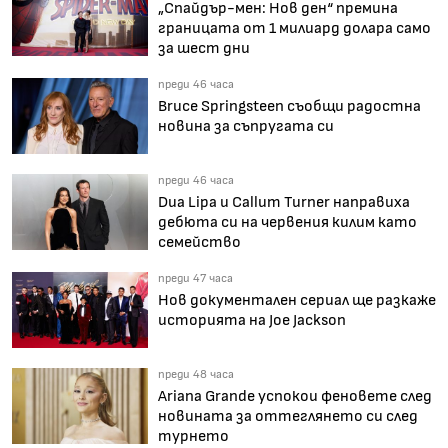
„Спайдър-мен: Нов ден“ премина
границата от 1 милиард долара само
за шест дни
преди 46 часа
Bruce Springsteen съобщи радостна
новина за съпругата си
преди 46 часа
Dua Lipa и Callum Turner направиха
дебюта си на червения килим като
семейство
преди 47 часа
Нов документален сериал ще разкаже
историята на Joe Jackson
преди 48 часа
Ariana Grande успокои феновете след
новината за оттеглянето си след
турнето