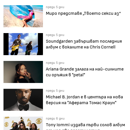
преди 5 дни
Миро представя „Твоето секси аз“
преди 5 дни
Soundgarden завършват последния
албум с вокалите на Chris Cornell
преди 5 дни
Ariana Grande залага на най-силните
си оръжия в "petal"
преди 5 дни
Michael B. Jordan е в центъра на нова
версия на "Аферата Томас Краун"
преди 6 дни
Tony Iommi издава първи солов албум