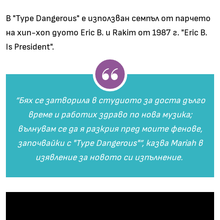
В "Type Dangerous" е използван семпъл от парчето
на хип-хоп дуото Eric B. и Rakim от 1987 г. "Eric B.
Is President".
“Бях се затворила в студиото за доста дълго
време и работих здраво по нова музика;
вълнувам се да я разкрия пред моите фенове,
започвайки с "Type Dangerous"”, казва Mariah в
изявление за новото си изпълнение.