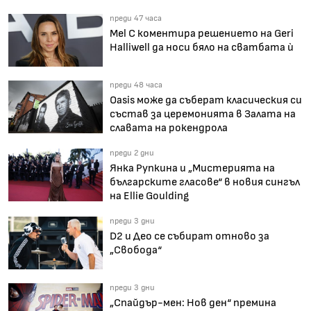
преди 47 часа
Mel C коментира решението на Geri
Halliwell да носи бяло на сватбата ѝ
преди 48 часа
Oasis може да съберат класическия си
състав за церемонията в Залата на
славата на рокендрола
преди 2 дни
Янка Рупкина и „Мистерията на
българските гласове“ в новия сингъл
на Ellie Goulding
преди 3 дни
D2 и Део се събират отново за
„Свобода“
преди 3 дни
„Спайдър-мен: Нов ден“ премина