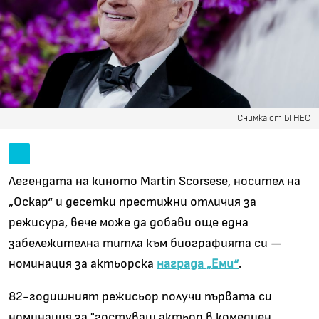
Снимка от БГНЕС
Легендата на киното Martin Scorsese, носител на
„Оскар“ и десетки престижни отличия за
режисура, вече може да добави още една
забележителна титла към биографията си —
номинация за актьорска
награда „Еми“
.
82-годишният режисьор получи първата си
номинация за "гостуващ актьор в комедиен