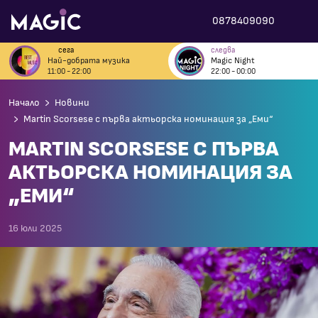
0878409090
сега
следва
Най-добрата музика
Magic Night
11:00 - 22:00
22:00 - 00:00
Начало
Новини
Martin Scorsese с първа актьорска номинация за „Еми“
MARTIN SCORSESE С ПЪРВА
АКТЬОРСКА НОМИНАЦИЯ ЗА
„ЕМИ“
16 юли 2025