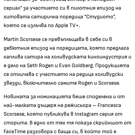
сериал" за участието си в пилотния епизод на
хитовата сатирична поредица "Студиото",
която се излъчва по Apple TV+.
Martin Scorsese се превъплъщава в себе си в
дебютния епизод на поредицата, която предлага
хаплива сатира на холивудската киноиндустрия и
е дело на Seth Rogen и Evan Goldberg. Продукцията
се отличава с участието на редица холивудски
звезди, включително самите Rogen и Scorsese.
Новината за номинацията беше споделена и от
най-малката дъщеря на режисьора – Francesca
Scorsese, която публикува в Instagram серия от
сторита. В едно от тях тя показа скрийншот от
FaceTime разговора с баща си, в който той е