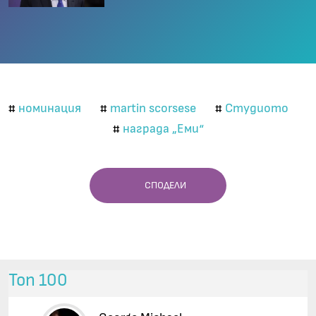
номинация
martin scorsese
Студиото
#
#
#
награда „Еми“
#
СПОДЕЛИ
Топ 100