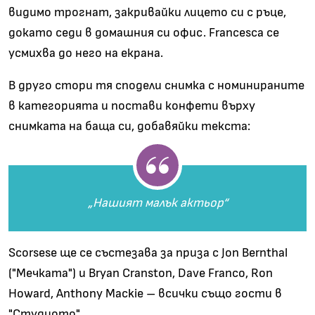
видимо трогнат, закривайки лицето си с ръце,
докато седи в домашния си офис. Francesca се
усмихва до него на екрана.
В друго стори тя сподели снимка с номинираните
в категорията и постави конфети върху
снимката на баща си, добавяйки текста:
„Нашият малък актьор“
Scorsese ще се състезава за приза с Jon Bernthal
("Мечката") и Bryan Cranston, Dave Franco, Ron
Howard, Anthony Mackie – всички също гости в
"Студиото".