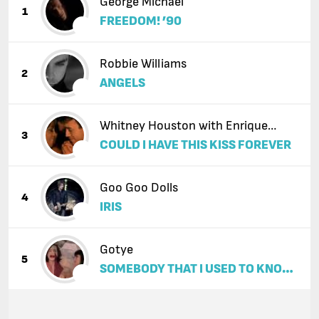
George Michael
1
FREEDOM! ’90
Robbie Williams
2
ANGELS
Whitney Houston with Enrique
3
COULD I HAVE THIS KISS FOREVER
Iglesias
Goo Goo Dolls
4
IRIS
Gotye
5
SOMEBODY THAT I USED TO KNOW
(FEAT. KIMBRA)