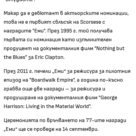
Макар да е дебютант в актьорските номинации,
това не е първият сблъсък на Scorsese с
наградите "Еми". През 1995 г. той получава
първата си номинация като изпълнителен
продуцент на документалния филм "Nothing but
the Blues" за Eric Clapton.
През 2011 г. печели „Еми“ за режисура за пилотния
епизод на "Boardwalk Empire", а година по-късно
грабва още две награди – за режисура и
продуциране на документалния филм "George
Harrison: Living in the Material World".
Церемонията по връчването на 77-ите награди
„Еми“ ще се проведе на 14 септември.