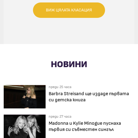
ВИЖ ЦЯЛАТА КЛАСАЦИЯ
НОВИНИ
преди 25 часа
Barbra Streisand ще издаде първата
си детска книга
преди 27 часа
Madonna и Kylie Minogue пуснаха
първия си съвместен сингъл