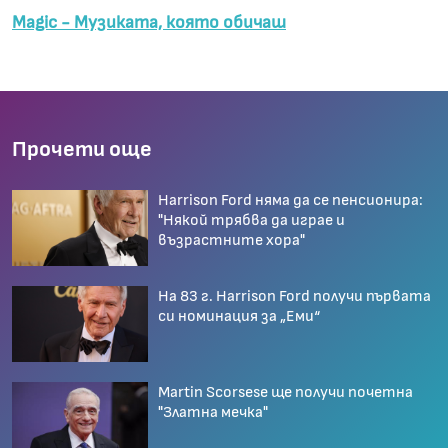
Magic - Музиката, която обичаш
Прочети още
Harrison Ford няма да се пенсионира:
"Някой трябва да играе и
възрастните хора"
На 83 г. Harrison Ford получи първата
си номинация за „Еми“
Martin Scorsese ще получи почетна
"Златна мечка"