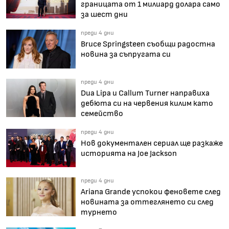
границата от 1 милиард долара само
за шест дни
преди 4 дни
Bruce Springsteen съобщи радостна
новина за съпругата си
преди 4 дни
Dua Lipa и Callum Turner направиха
дебюта си на червения килим като
семейство
преди 4 дни
Нов документален сериал ще разкаже
историята на Joe Jackson
преди 4 дни
Ariana Grande успокои феновете след
новината за оттеглянето си след
турнето