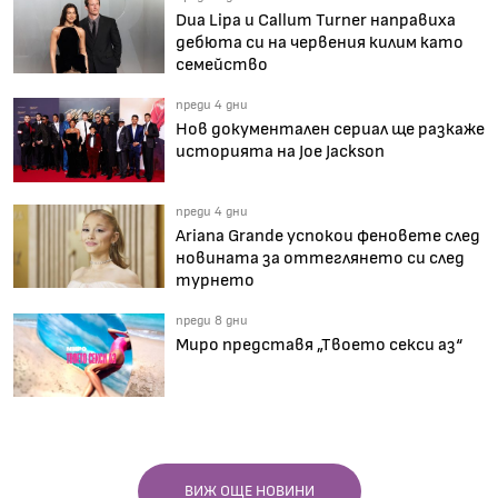
Dua Lipa и Callum Turner направиха
дебюта си на червения килим като
семейство
преди 4 дни
Нов документален сериал ще разкаже
историята на Joe Jackson
преди 4 дни
Ariana Grande успокои феновете след
новината за оттеглянето си след
турнето
преди 8 дни
Миро представя „Твоето секси аз“
ВИЖ ОЩЕ НОВИНИ