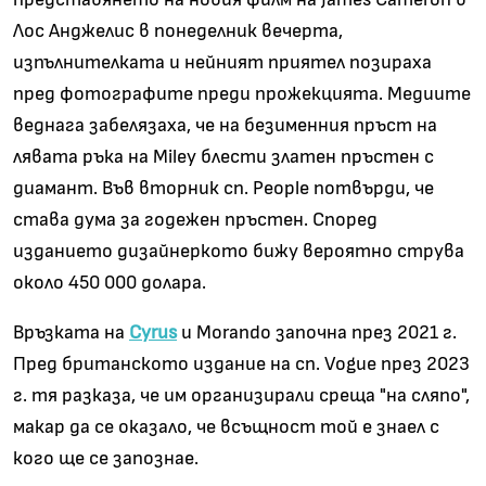
Лос Анджелис в понеделник вечерта,
изпълнителката и нейният приятел позираха
пред фотографите преди прожекцията. Медиите
веднага забелязаха, че на безименния пръст на
лявата ръка на Miley блести златен пръстен с
диамант. Във вторник сп. People потвърди, че
става дума за годежен пръстен. Според
изданието дизайнеркото бижу вероятно струва
около 450 000 долара.
Връзката на
Cyrus
и Morando започна през 2021 г.
Пред британското издание на сп. Vogue през 2023
г. тя разказа, че им организирали среща "на сляпо",
макар да се оказало, че всъщност той е знаел с
кого ще се запознае.