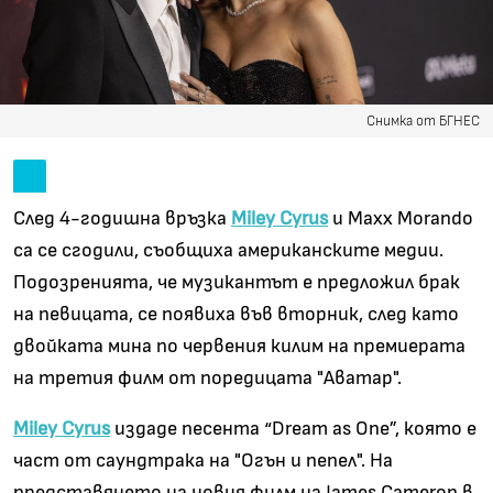
Снимка от БГНЕС
След 4-годишна връзка
Miley Cyrus
и Maxx Morando
са се сгодили, съобщиха американските медии.
Подозренията, че музикантът е предложил брак
на певицата, се появиха във вторник, след като
двойката мина по червения килим на премиерата
на третия филм от поредицата "Аватар".
Miley Cyrus
издаде песента “Dream as One”, която е
част от саундтрака на "Огън и пепел". На
представянето на новия филм на James Cameron в