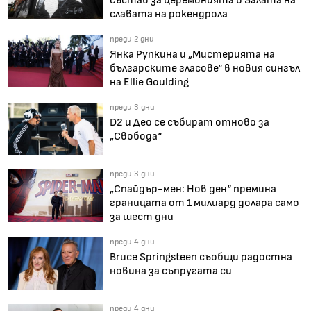
славата на рокендрола
преди 2 дни
Янка Рупкина и „Мистерията на
българските гласове“ в новия сингъл
на Ellie Goulding
преди 3 дни
D2 и Део се събират отново за
„Свобода“
преди 3 дни
„Спайдър-мен: Нов ден“ премина
границата от 1 милиард долара само
за шест дни
преди 4 дни
Bruce Springsteen съобщи радостна
новина за съпругата си
преди 4 дни