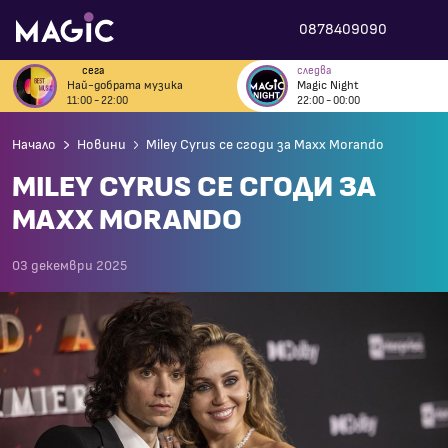
0878409090
сега
следва
Най-добрата музика
Magic Night
11:00 - 22:00
22:00 - 00:00
Начало
Новини
Miley Cyrus се сгоди за Maxx Morando
MILEY CYRUS СЕ СГОДИ ЗА
MAXX MORANDO
03 декември 2025