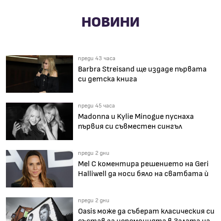
НОВИНИ
преди 43 часа
Barbra Streisand ще издаде първата
си детска книга
преди 45 часа
Madonna и Kylie Minogue пуснаха
първия си съвместен сингъл
преди 2 дни
Mel C коментира решението на Geri
Halliwell да носи бяло на сватбата ѝ
преди 2 дни
Oasis може да съберат класическия си
състав за церемонията в Залата на