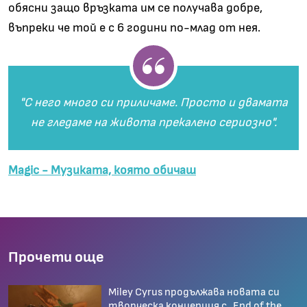
обясни защо връзката им се получава добре,
въпреки че той е с 6 години по-млад от нея.
"С него много си приличаме. Просто и двамата
не гледаме на живота прекалено сериозно".
Magic - Музиката, която обичаш
Прочети още
Miley Cyrus продължава новата си
творческа концепция с „End of the