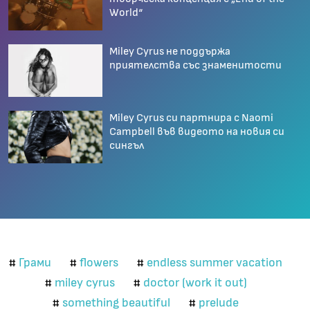
World“
Miley Cyrus не поддържа
приятелства със знаменитости
Miley Cyrus си партнира с Naomi
Campbell във видеото на новия си
сингъл
Грами
flowers
endless summer vacation
#
#
#
miley cyrus
doctor (work it out)
#
#
something beautiful
prelude
#
#