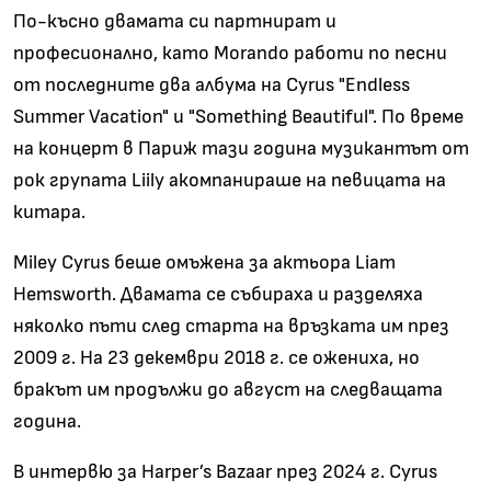
По-късно двамата си партнират и
професионално, като Morando работи по песни
от последните два албума на Cyrus "Endless
Summer Vacation" и "Something Beautiful". По време
на концерт в Париж тази година музикантът от
рок групата Liily акомпанираше на певицата на
китара.
Miley Cyrus беше омъжена за актьора Liam
Hemsworth. Двамата се събираха и разделяха
няколко пъти след старта на връзката им през
2009 г. На 23 декември 2018 г. се ожениха, но
бракът им продължи до август на следващата
година.
В интервю за Harper’s Bazaar през 2024 г. Cyrus