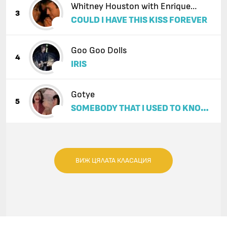
Whitney Houston with Enrique
3
COULD I HAVE THIS KISS FOREVER
Iglesias
Goo Goo Dolls
4
IRIS
Gotye
5
SOMEBODY THAT I USED TO KNOW
(FEAT. KIMBRA)
ВИЖ ЦЯЛАТА КЛАСАЦИЯ