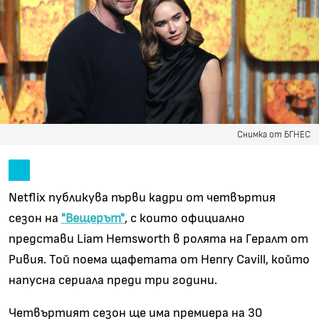
Снимка от БГНЕС
Netflix публикува първи кадри от четвъртия
сезон на
"Вещерът"
, с които официално
представи Liam Hemsworth в ролята на Гералт от
Ривия. Той поема щафетата от Henry Cavill, който
напусна сериала преди три години.
Четвъртият сезон ще има премиера на 30