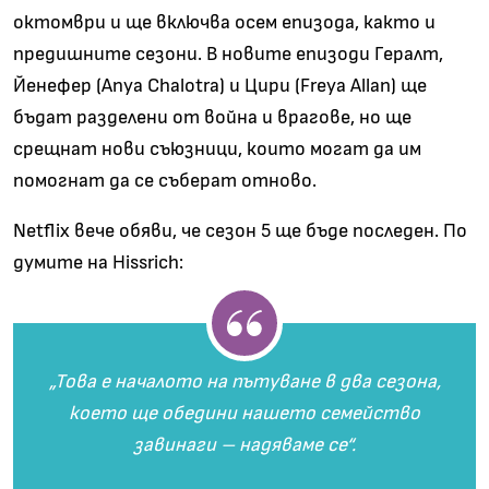
октомври и ще включва осем епизода, както и
предишните сезони. В новите епизоди Гералт,
Йенефер (Anya Chalotra) и Цири (Freya Allan) ще
бъдат разделени от война и врагове, но ще
срещнат нови съюзници, които могат да им
помогнат да се съберат отново.
Netflix вече обяви, че сезон 5 ще бъде последен. По
думите на Hissrich:
„Това е началото на пътуване в два сезона,
което ще обедини нашето семейство
завинаги – надяваме се“.