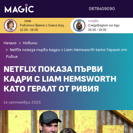
0878409090
сега
следва
Работно време с Елена Бозова
Следобедът на Ади
12:00 - 16:00
16:00 - 19:00
Начало
Новини
Netflix показа първи кадри с Liam Hemsworth като Гералт от
Ривия
NETFLIX ПОКАЗА ПЪРВИ
КАДРИ С LIAM HEMSWORTH
КАТО ГЕРАЛТ ОТ РИВИЯ
14 септември 2025