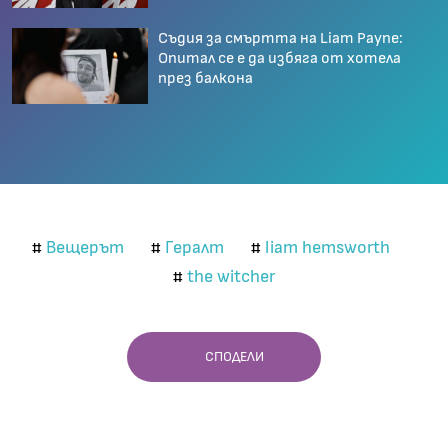
Съдия за смъртта на Liam Payne:
Опитал се е да избяга от хотела
през балкона
Вещерът
Гералт
liam hemsworth
#
#
#
the witcher
#
СПОДЕЛИ