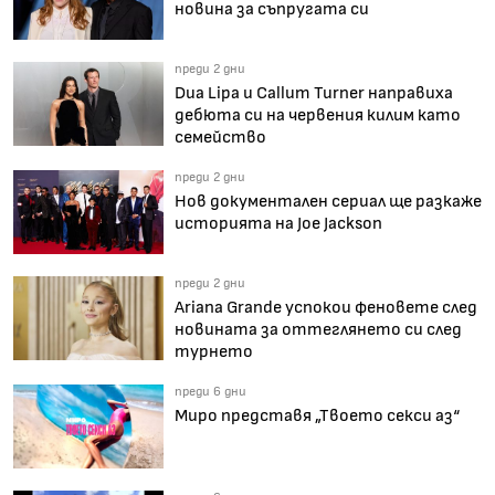
новина за съпругата си
преди 2 дни
Dua Lipa и Callum Turner направиха
дебюта си на червения килим като
семейство
преди 2 дни
Нов документален сериал ще разкаже
историята на Joe Jackson
преди 2 дни
Ariana Grande успокои феновете след
новината за оттеглянето си след
турнето
преди 6 дни
Миро представя „Твоето секси аз“