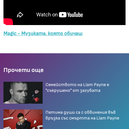
Magic - Музиката, която обичаш
Прочети още
Семейството на Liam Payne е
"съкрушено" от загубата
Петима души са с обвинения във
връзка със смъртта на Liam Payne