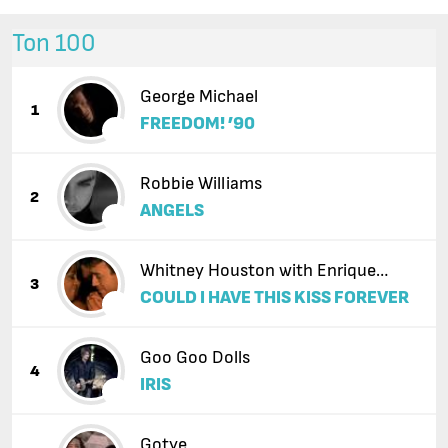
Топ 100
George Michael
1
FREEDOM! ’90
Robbie Williams
2
ANGELS
Whitney Houston with Enrique
3
COULD I HAVE THIS KISS FOREVER
Iglesias
Goo Goo Dolls
4
IRIS
Gotye