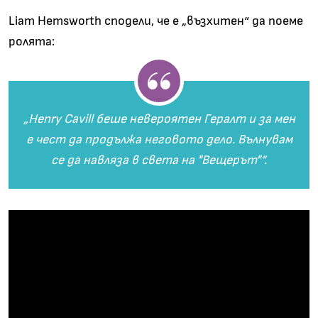
Liam Hemsworth сподели, че е „възхитен“ да поеме
ролята:
„Henry Cavill беше невероятен Гералт и за мен
е чест да продължа неговото дело. Вълнувам
се да навляза в света на "Вещерът"“.