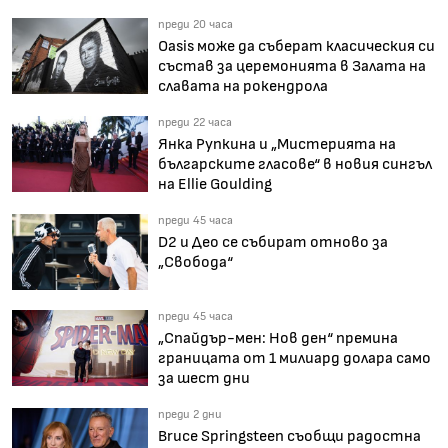
преди 20 часа
Oasis може да съберат класическия си
състав за церемонията в Залата на
славата на рокендрола
преди 22 часа
Янка Рупкина и „Мистерията на
българските гласове“ в новия сингъл
на Ellie Goulding
преди 45 часа
D2 и Део се събират отново за
„Свобода“
преди 45 часа
„Спайдър-мен: Нов ден“ премина
границата от 1 милиард долара само
за шест дни
преди 2 дни
Bruce Springsteen съобщи радостна