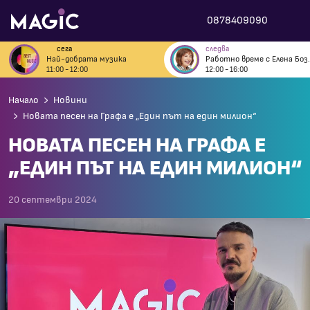
0878409090
сега
следва
Най-добрата музика
Работно вр
11:00 - 12:00
12:00 - 16:00
Начало
Новини
Новата песен на Графа е „Един път на един милион“
НОВАТА ПЕСЕН НА ГРАФА Е
„ЕДИН ПЪТ НА ЕДИН МИЛИОН“
20 септември 2024