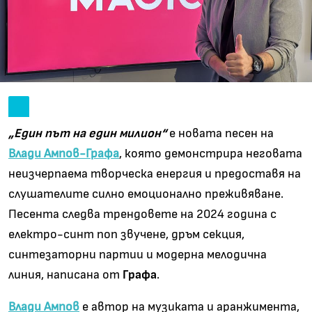
„Един път на един милион“
е новата песен на
Влади Ампов-Графа
, която демонстрира неговата
неизчерпаема творческа енергия и предоставя на
слушателите силно емоционално преживяване.
Песента следва трендовете на 2024 година с
електро-синт поп звучене, дръм секция,
синтезаторни партии и модерна мелодична
линия, написана от
Графа
.
Влади Ампов
е автор на музиката и аранжимента,