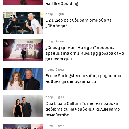
на Ellie Goulding
преди 4 дни
D2 и Део се събират отново за
„Свобода“
преди 4 дни
„Спайдър-мен: Нов ден“ премина
границата от 1 милиард долара само
за шест дни
преди 5 дни
Bruce Springsteen съобщи радостна
новина за съпругата си
преди 5 дни
Dua Lipa и Callum Turner направиха
дебюта си на червения килим като
семейство
преди 5 дни