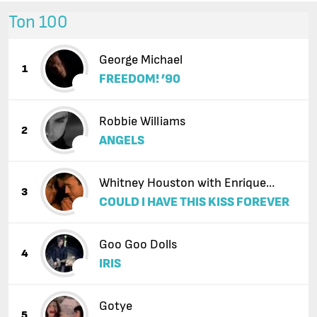
Топ 100
George Michael
1
FREEDOM! ’90
Robbie Williams
2
ANGELS
Whitney Houston with Enrique
3
COULD I HAVE THIS KISS FOREVER
Iglesias
Goo Goo Dolls
4
IRIS
Gotye
5