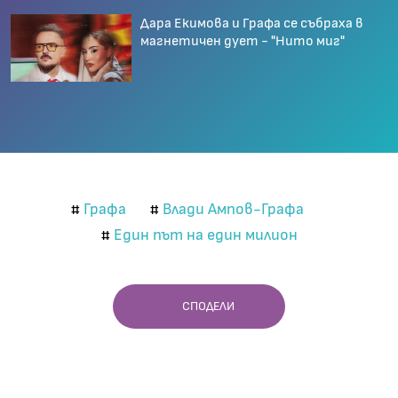
Дара Екимова и Графа се събраха в
магнетичен дует - "Нито миг"
Графа
Влади Ампов-Графа
#
#
Един път на един милион
#
СПОДЕЛИ