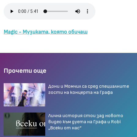
Magic - Музиката, която обичаш
Прочети още
Дони и Момчил са сред специалните
гости на концерта на Графа
Лична история стои зад новото
видео към дуета на Графа и Robi
„Всеки от нас“