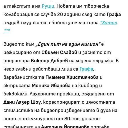
а текстът е на
Руши
. Новата им творческа
колаборация се случва 20 години след като
Графа
създава музиката и бийта за мега хита
"Хотел
**"
.
Видеото към
„Един път на един милион"
е
режисирано от
Свилен Славов
и заснето от
оператора
Виктор Добрев
на ледена пързалка. В
него главни действащи лица са
Графа
,
барабанистката
Пламена Християнова
и
актрисата
Моника Иванова
на кийборд и
беквокали. Лазерните проекции, създадени от
Дани Лазер Шоу
, кореспондират с цялостната
стилистика на видеопроизведението в духа на
синт-поп културата от 80-те, докато
стайлингът на
Антония Йорданова
допълва