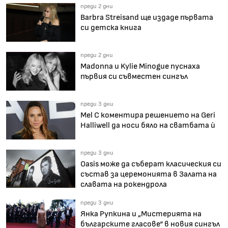
преди 2 дни
Barbra Streisand ще издаде първата
си детска книга
преди 2 дни
Madonna и Kylie Minogue пуснаха
първия си съвместен сингъл
преди 3 дни
Mel C коментира решението на Geri
Halliwell да носи бяло на сватбата ѝ
преди 3 дни
Oasis може да съберат класическия си
състав за церемонията в Залата на
славата на рокендрола
преди 3 дни
Янка Рупкина и „Мистерията на
българските гласове“ в новия сингъл