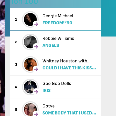
Топ 100
George Michael
1
FREEDOM! ’90
Robbie Williams
2
ANGELS
Whitney Houston with
3
COULD I HAVE THIS KISS
Enrique Iglesias
FOREVER
Goo Goo Dolls
4
IRIS
Gotye
5
SOMEBODY THAT I USED