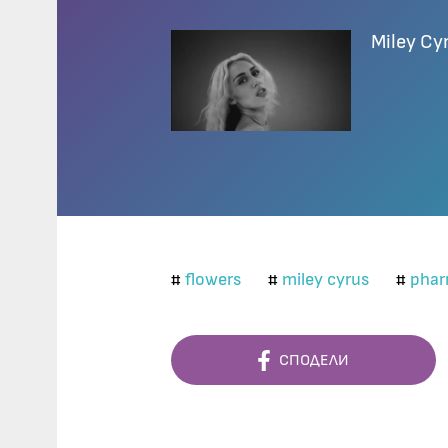
Miley Cy
flowers
miley cyrus
pharr
#
#
#
СПОДЕЛИ