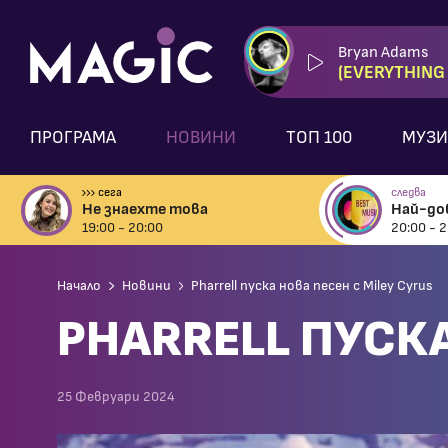
Bryan Adams
(EVERYTHING I
ПРОГРАМА
НОВИНИ
ТОП 100
МУЗИ
сега
следва
Не знаехте това
Най-до
19:00 - 20:00
20:00 - 2
Начало
Новини
Pharrell пуска нова песен с Miley Cyrus
PHARRELL ПУСКА
25 Февруари 2024