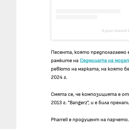
A post shared by
Песента, която предполагаемо е 
рамките на
Седмицата на мода
ревюто на марката, на която б
2024 г.
Смята се, че композицията е от
2013 г. "Bangerz", и е била прен
Pharrell е продуцент на парчето