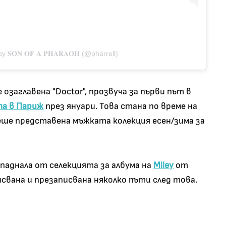
 𝐒𝐎𝐍 𝐎𝐅 𝐀 𝐏𝐇𝐀𝐑𝐀𝐎𝐇 (@pharrell)
озаглавена "Doctor", прозвуча за първи път в
та в Париж
през януари. Това стана по време на
еше представена мъжката колекция есен/зима за
паднала от селекцията за албума на
Miley
от
аписвана и презаписвана няколко пъти след това.
.