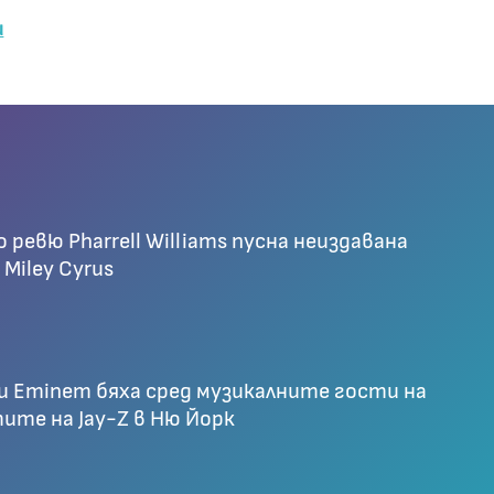
ш
 ревю Pharrell Williams пусна неиздавана
 Miley Cyrus
 и Eminem бяха сред музикалните гости на
ите на Jay-Z в Ню Йорк