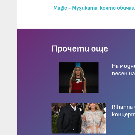
Magic - Музиката, която обича
Прочети още
На модно
песен на
Rihanna
концерт