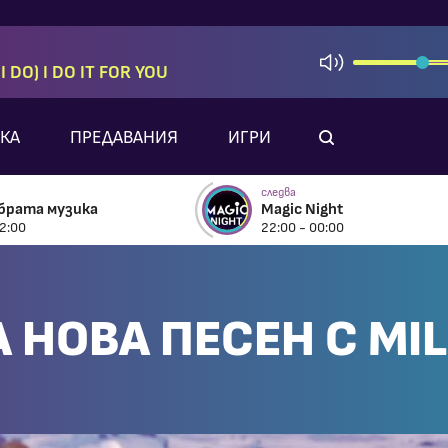
 DO) I DO IT FOR YOU
КА
ПРЕДАВАНИЯ
ИГРИ
следва
брата музика
Magic Night
2:00
22:00 - 00:00
 НОВА ПЕСЕН С MI