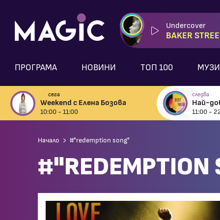
Undercover
BAKER STREE
ПРОГРАМА
НОВИНИ
ТОП 100
МУЗИ
сега
следва
Weekend с Елена Бозова
Най-до
10:00 - 11:00
11:00 - 2
Начало
#"redemption song"
#"REDEMPTION 